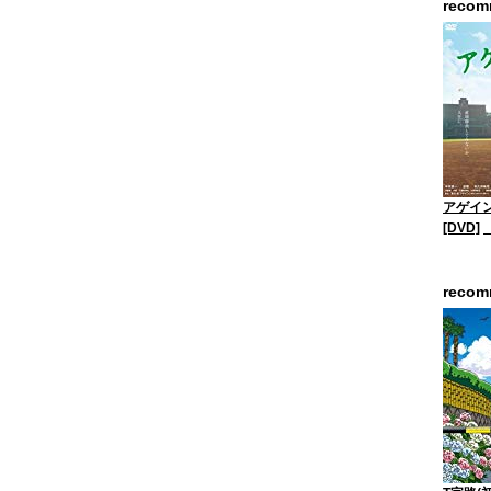
reco
アゲイン
[DVD]
reco