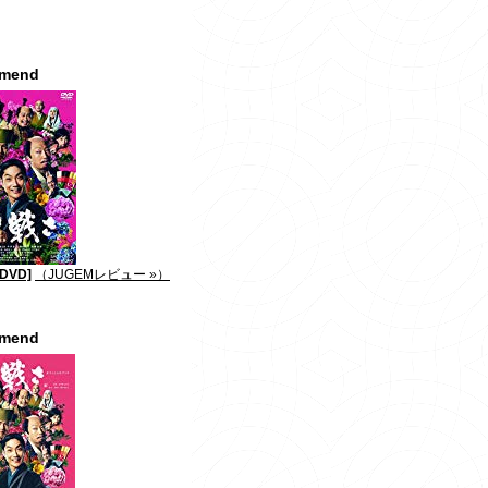
mmend
DVD]
（JUGEMレビュー »）
mmend