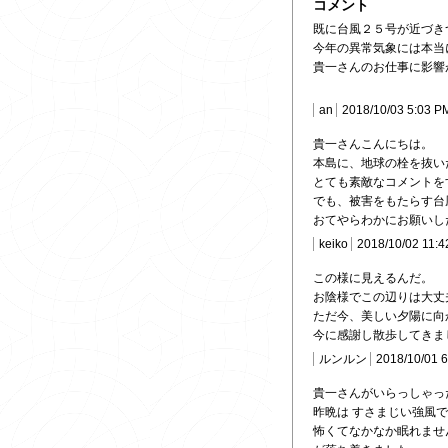
コメント
既に台風２５号が近づき
今年の異常気象には本当
貴一さんのお仕事に影響
an
2018/10/03 5:03 P
貴一さんこんにちは。
本島に、地球の栓を抜い
とても素敵なコメントを
でも、被害をもたらす台
おてやらわかにお願いし
keiko
2018/10/02 11:4
この様に見えるんだ。
お陰様でこの辺りは大丈
ただ今、美しい夕陽に向
今に感謝し散歩してきま
ルンルン
2018/10/01 
貴一さんがいらっしゃっ
昨晩は すさまじい強風
怖くてなかなか眠れませ