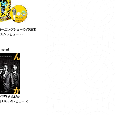
ーニングショー DVD通常
GEMレビュー »）
mmend
ラマW きんぴか
（JUGEMレビュー »）