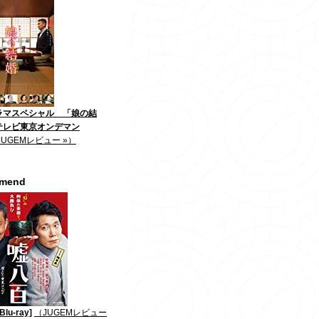
ラマスペシャル 「娘の結
テレビ東京オンデマン
JUGEMレビュー »）
mmend
lu-ray]
（JUGEMレビュー