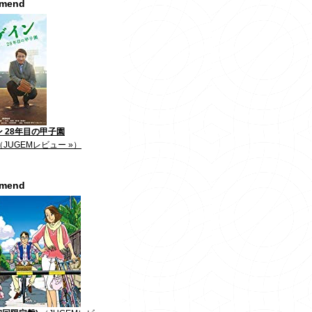
mmend
 28年目の甲子園
（JUGEMレビュー »）
mmend