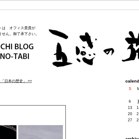
トは オフィス貴貴が
ません。御了承下さい。
calen
「日本の歴史」 >>
S
6
13
1
20
2
27
2
archiv