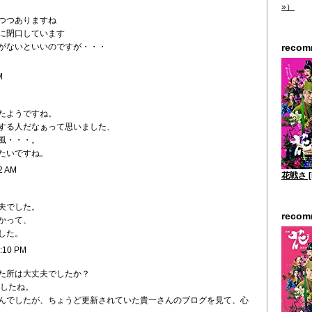
»）
つつありますね
に閉口しています
がないといいのですが・・・
reco
M
たようですね。
する人だなぁって思いました、
風・・・。
たいですね。
2 AM
花戦さ [
夫でした。
reco
かって、
した。
6:10 PM
た所は大丈夫でしたか？
でしたね。
んでしたが、ちょうど更新されていた貴一さんのブログを見て、心