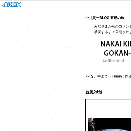
中井貴一BLOG 五感の旅
みなさまからのコメン
承認するまで公開され
<< な、中まで‥
|
main
|
舞台
台風24号