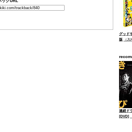
ックURL
グッドモ
版
（JU
reco
連続ド
[DVD]