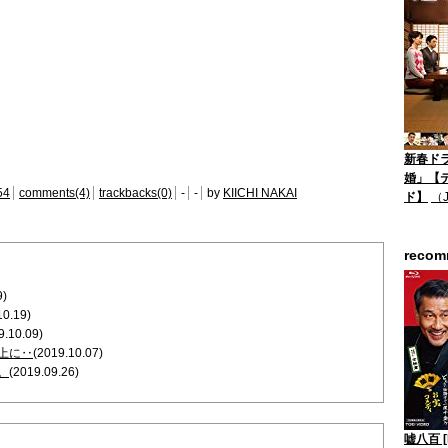
新春ド
婚」【
54
comments(4)
trackbacks(0)
-
-
by
KIICHI NAKAI
ド】
（
reco
9)
10.19)
9.10.09)
上に‥
(2019.10.07)
。
(2019.09.26)
嘘八百 [B