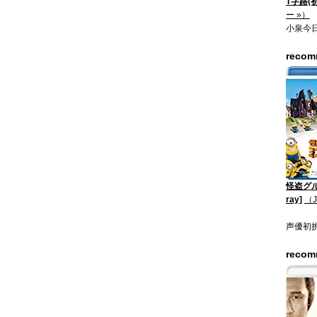
T字路(
ー »）
小泉今
reco
怪盗グル
ray]
（
声優初
reco