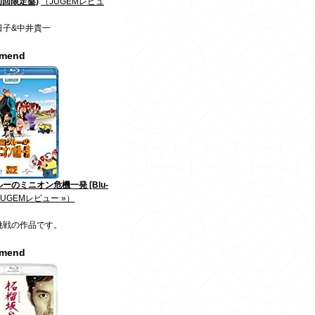
初回限定盤)
（JUGEMレビュ
日子&中井貴一
mmend
ーのミニオン危機一発 [Blu-
JUGEMレビュー »）
挑戦の作品です。
mmend