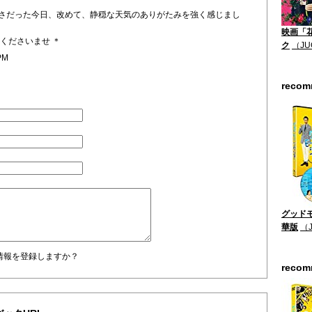
さだった今日、改めて、静穏な天気のありがたみを強く感じまし
映画「
くださいませ ＊
ク
（JU
PM
reco
グッドモ
華版
（
情報を登録しますか？
reco