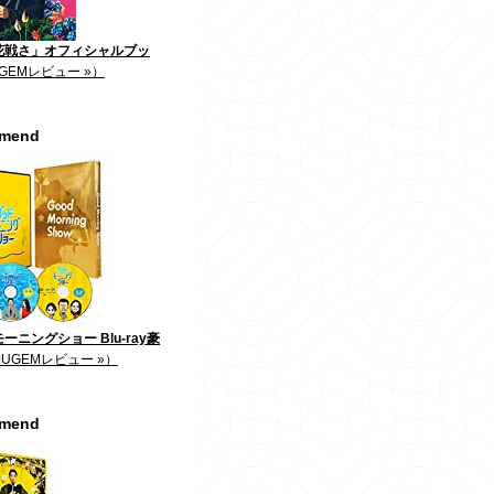
花戦さ」オフィシャルブッ
GEMレビュー »）
mmend
ーニングショー Blu-ray豪
JUGEMレビュー »）
mmend