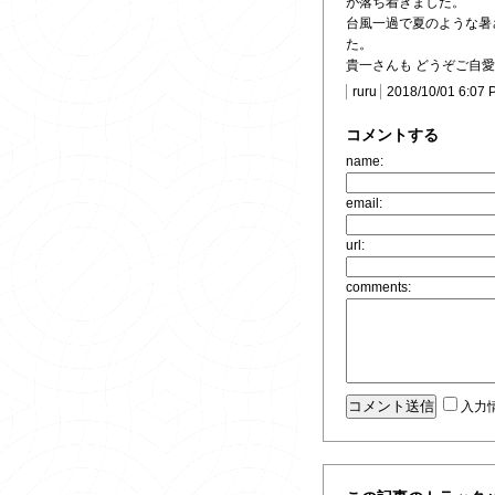
が落ち着きました。
台風一過で夏のような暑
た。
貴一さんも どうぞご自愛
ruru
2018/10/01 6:07 
コメントする
name:
email:
url:
comments:
入力