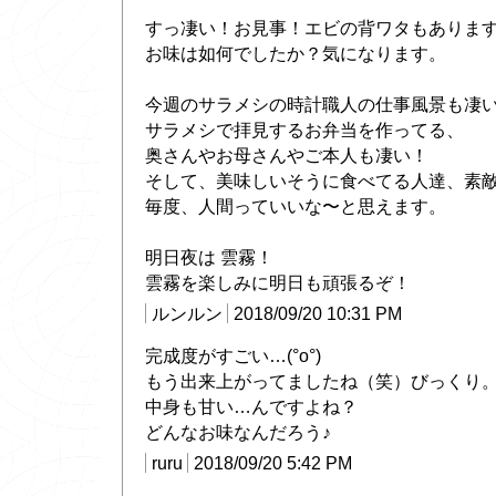
すっ凄い！お見事！エビの背ワタもありま
お味は如何でしたか？気になります。
今週のサラメシの時計職人の仕事風景も凄
サラメシで拝見するお弁当を作ってる、
奥さんやお母さんやご本人も凄い！
そして、美味しいそうに食べてる人達、素
毎度、人間っていいな〜と思えます。
明日夜は 雲霧！
雲霧を楽しみに明日も頑張るぞ！
ルンルン
2018/09/20 10:31 PM
完成度がすごい…(°o°)
もう出来上がってましたね（笑）びっくり
中身も甘い…んですよね？
どんなお味なんだろう♪
ruru
2018/09/20 5:42 PM