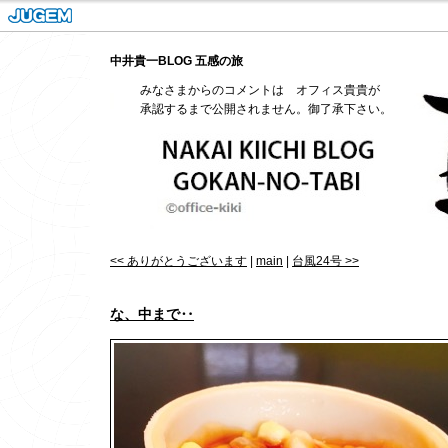
中井貴一BLOG 五感の旅
みなさまからのコメントは オフィス貴貴が
承認するまで公開されません。御了承下さい。
<< ありがとうございます
|
main
|
台風24号 >>
な、中まで‥