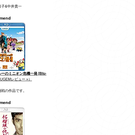
日子&中井貴一
mmend
ーのミニオン危機一発 [Blu-
JUGEMレビュー »）
挑戦の作品です。
mmend