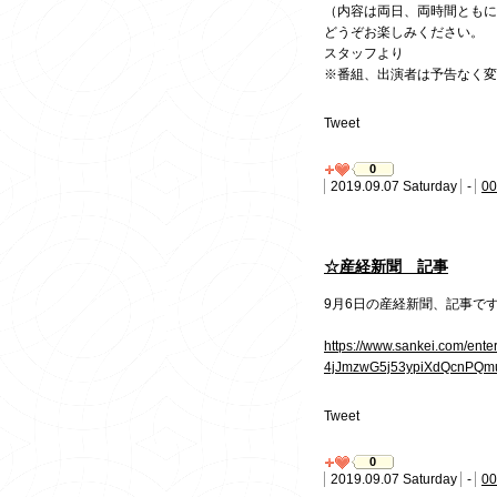
（内容は両日、両時間ともに
どうぞお楽しみください。
スタッフより
※番組、出演者は予告なく変
Tweet
0
2019.09.07 Saturday
-
00
☆産経新聞 記事
9月6日の産経新聞、記事で
https://www.sankei.com/ent
4jJmzwG5j53ypiXdQcnPQmu
Tweet
0
2019.09.07 Saturday
-
00