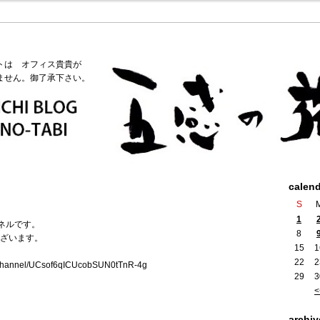
トは オフィス貴貴が
ません。御了承下さい。
calen
S
1
ネルです。
8
ざいます。
15
1
22
2
/channel/UCsof6qICUcobSUN0tTnR-4g
29
3
<
archiv