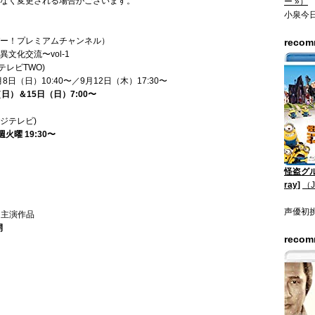
なく変更される場合がございます。
ー »）
小泉今
ー！プレミアムチャンネル）
reco
文化交流〜vol-1
テレビTWO)
8日（日）10:40〜／9月12日（木）17:30〜
（日）＆15日（日）7:00〜
ジテレビ)
週火曜 19:30〜
怪盗グル
ray]
（
声優初
）主演作品
開
reco