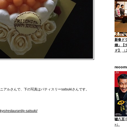
新春ド
婚」【
ド】
（
reco
アルさんで、下の写真はパティスリーsatsukiさんです。
kyo/restaurant/p-satsuki/
嘘八百 [B
»）