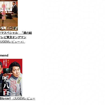
ラマスペシャル 「娘の結
テレビ東京オンデマン
JUGEMレビュー »）
mmend
lu-ray]
（JUGEMレビュー