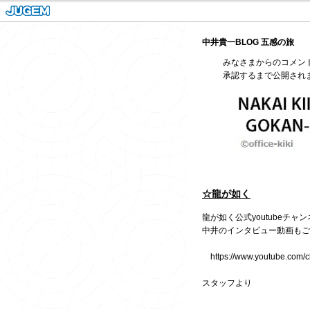
中井貴一BLOG 五感の旅
みなさまからのコメン
承認するまで公開され
☆龍が如く
龍が如く公式
youtube
チャン
中井のインタビュー動画もご
https://www.youtube.com
スタッフより