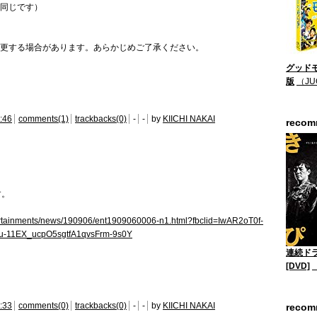
同じです）
更する場合があります。あらかじめご了承ください。
グッドモ
版
（JU
:46
comments(1)
trackbacks(0)
-
-
by
KIICHI NAKAI
reco
す。
ertainments/news/190906/ent1909060006-n1.html?fbclid=IwAR2oT0f-
-11EX_ucpO5sgtfA1qvsFrm-9s0Y
連続ド
[DVD]
:33
comments(0)
trackbacks(0)
-
-
by
KIICHI NAKAI
reco