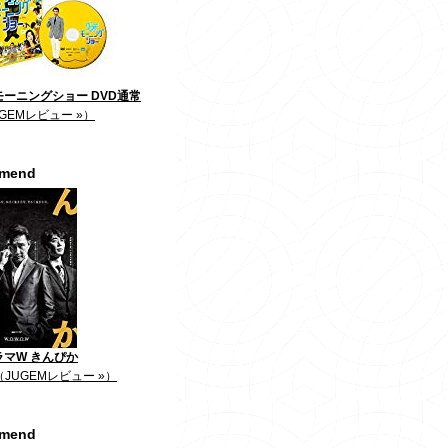
ーニングショー DVD通常
GEMレビュー »）
mmend
ラマW きんぴか
（JUGEMレビュー »）
mmend