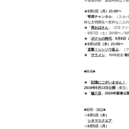
※放送内容、放送時間は予告
★
9月1日（月）21:00〜
「
寄席チャンネル
」（スカパ
粋な文明開化〜意外な二人の異
★「
男おばさん
」（CS-フジ
・9月7日（土）24:00〜／9月
★「
ボクらの時代
」
9月8日
★
9月12日（木）21:00〜
「
直撃！シンソウ坂上
」（フ
★「
サラメシ
」 NHK総合
毎
■映画■
★「
記憶にございません！
」
2019年9月13日公開
（東宝
★「
嘘八百
」
2020年新春公
■新聞・雑誌■
☆
8月1日（木）
「
シネマスクエア
」
☆
8月5日（月）