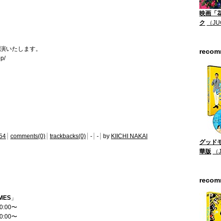
映画「
ク
（JU
演いたします。
reco
op/
54
comments(0)
trackbacks(0)
-
-
by
KIICHI NAKAI
グッドモ
華版
（
reco
MES
」
0:00〜
0:00〜