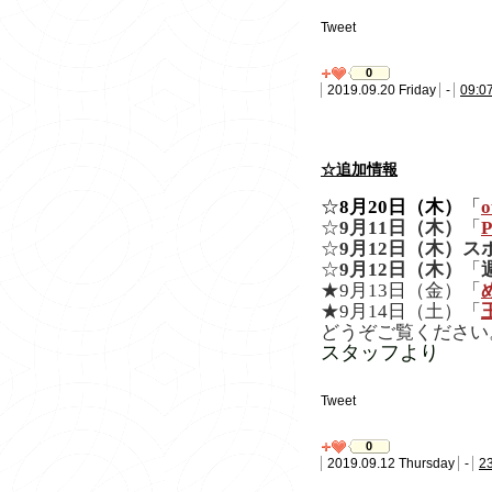
Tweet
0
2019.09.20 Friday
-
09:0
☆追加情報
☆
8月20日（木）
「
o
☆
9月11日（木）
「
☆
9月12日（木）ス
☆
9月12日（木）
「
★9月13日（金）「
★9月14日（土）「
どうぞご覧ください
スタッフより
Tweet
0
2019.09.12 Thursday
-
2