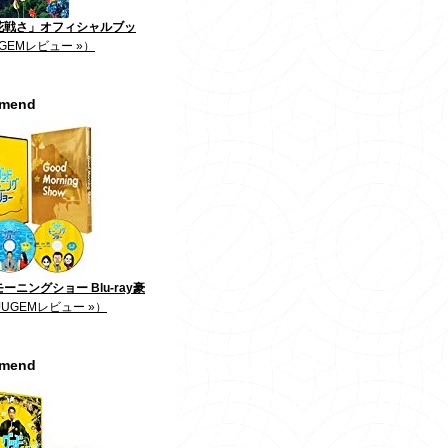
花戦さ」オフィシャルブッ
GEMレビュー »）
mmend
ーニングショー Blu-ray豪
JUGEMレビュー »）
mmend