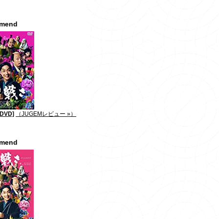
mmend
DVD]
（JUGEMレビュー »）
mmend