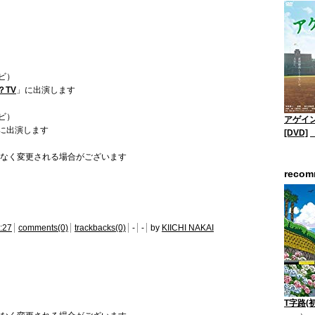
ビ）
？TV
」に出演します
ビ）
アゲイン
に出演します
[DVD]
なく変更される場合がございます
reco
:27
comments(0)
trackbacks(0)
-
-
by
KIICHI NAKAI
T字路(