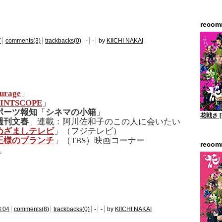
reco
7
comments(3)
trackbacks(0)
-
-
by
KIICHI NAKAI
urage
」
PINTSCOPE
」
ポーツ報知
「
シネマの小箱
」
花戦さ [
週刊文春
」連載：阿川佐和子のこの人に会いたい
めざましテレビ
」（フジテレビ）
王様のブランチ
」（TBS）映画コーナー
reco
。
3:04
comments(8)
trackbacks(0)
-
-
by
KIICHI NAKAI