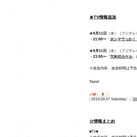
★TV情報追加
★
9月11日
（水）（フジテレ
・21:00〜
「
ホンマでっか！
★
9月11日
（水）（フジテレ
・23:00〜
「
TOKIOカケル
」
※放送内容、放送時間は予告
Tweet
0
2019.09.07 Saturday
-
00
☆情報まとめ
■TV■