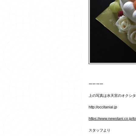
ーーーー
上の写真は水天宮のオクシタニ
http://occitanial.jp
https://www.newotani.co.jp/to
スタッフより