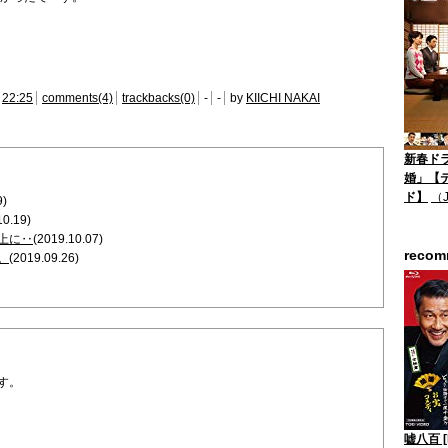
22:25
comments(4)
trackbacks(0)
-
-
by
KIICHI NAKAI
新春ド
婚」【
ド】
（
9)
10.19)
上に‥
(2019.10.07)
reco
。
(2019.09.26)
す。
嘘八百 [B