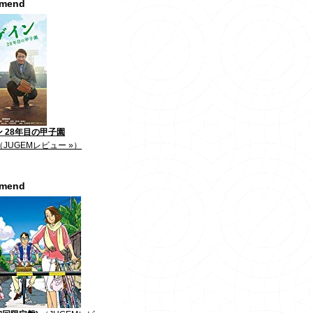
mmend
 28年目の甲子園
（JUGEMレビュー »）
mmend