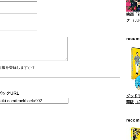
映画「
ク
（JU
reco
情報を登録しますか？
ックURL
グッドモ
華版
（
reco