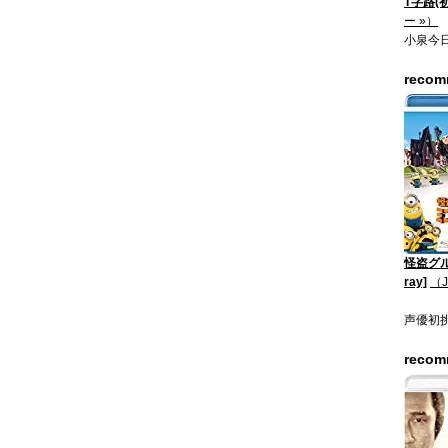
T字路(
ー »）
小泉今
reco
怪盗グル
ray]
（
声優初
reco