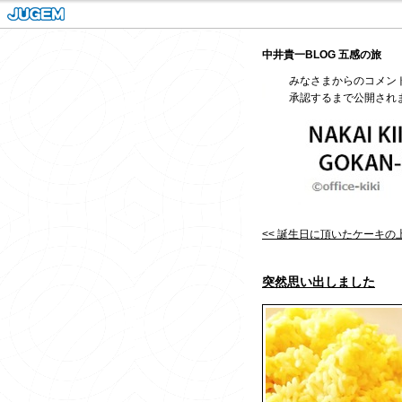
中井貴一BLOG 五感の旅
みなさまからのコメン
承認するまで公開され
<< 誕生日に頂いたケーキの
突然思い出しました