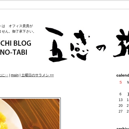
トは オフィス貴貴が
ません。御了承下さい。
calen
上に‥
|
main
|
土曜日のサラメシ >>
S
6
13
1
20
2
27
2
archiv