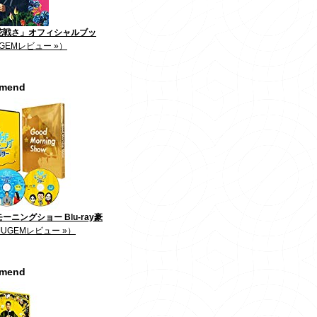
花戦さ」オフィシャルブッ
GEMレビュー »）
mmend
ーニングショー Blu-ray豪
JUGEMレビュー »）
mmend