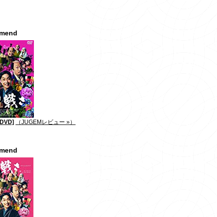
mmend
DVD]
（JUGEMレビュー »）
mmend