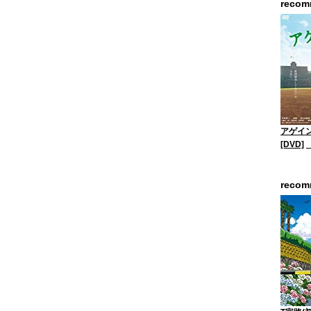
reco
アゲイン
[DVD]
reco