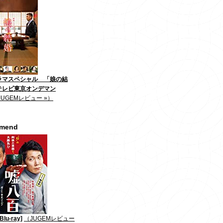
ラマスペシャル 「娘の結
テレビ東京オンデマン
JUGEMレビュー »）
mmend
lu-ray]
（JUGEMレビュー