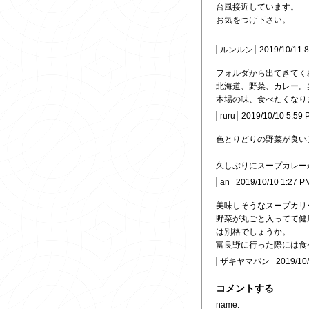
台風接近しています。
お気をつけ下さい。
ルンルン
2019/10/11 
フォルダから出てきてく
北海道、野菜、カレー。
本場の味、食べたくなりまし
ruru
2019/10/10 5:59 
色とりどりの野菜が良い
久しぶりにスープカレー
an
2019/10/10 1:27 P
美味しそうなスープカリ
野菜が丸ごと入ってて健
は別格でしょうか。
富良野に行った際には食
ザキヤマパン
2019/10
コメントする
name: