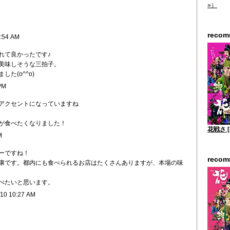
»）
reco
8:54 AM
れて良かったです♪
美味しそうな三拍子。
た(o^^o)
PM
アクセントになっていますね
が食べたくなりました！
花戦さ [
M
ーですね！
reco
康です。都内にも食べられるお店はたくさんありますが、本場の味
べたいと思います。
/10 10:27 AM