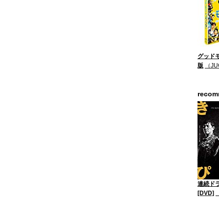
グッドモ
版
（JU
reco
連続ド
[DVD]