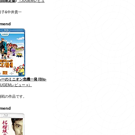
初回限定盤)
（JUGEMレビュ
日子&中井貴一
mmend
ーのミニオン危機一発 [Blu-
JUGEMレビュー »）
挑戦の作品です。
mmend