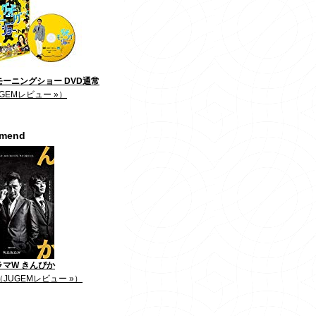
ーニングショー DVD通常
GEMレビュー »）
mmend
ラマW きんぴか
（JUGEMレビュー »）