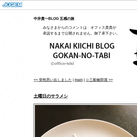
中井貴一BLOG 五感の旅
みなさまからのコメントは オフィス貴貴が
承認するまで公開されません。御了承下さい。
<< 突然思い出しました
|
main
|
☆三船敏郎賞 >>
土曜日のサラメシ