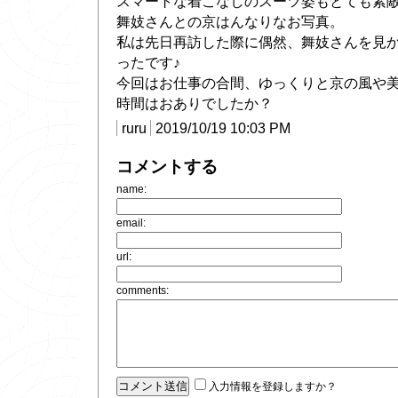
スマートな着こなしのスーツ姿もとても素
舞妓さんとの京はんなりなお写真。
私は先日再訪した際に偶然、舞妓さんを見
ったです♪
今回はお仕事の合間、ゆっくりと京の風や
時間はおありでしたか？
ruru
2019/10/19 10:03 PM
コメントする
name:
email:
url:
comments:
入力情報を登録しますか？