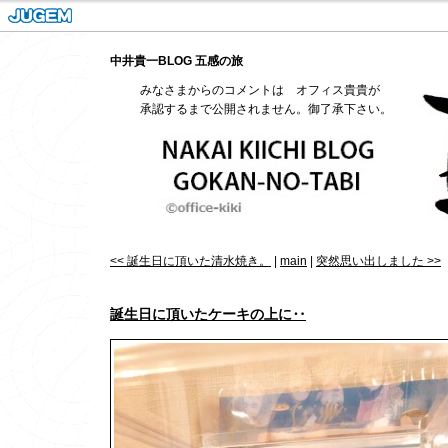
中井貴一BLOG 五感の旅
みなさまからのコメントは オフィス貴貴が
承認するまで公開されません。御了承下さい。
<< 誕生日に頂いた清水焼き。
|
main
|
突然思い出しました >>
誕生日に頂いたケーキの上に‥