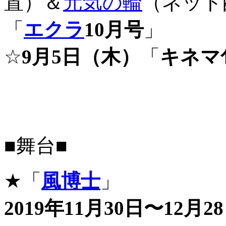
置）＆
元気の輪
（ネット
「
エクラ
10月号
」
☆
9月5日（木）
「
キネマ
■舞台■
★「
風博士
」
2019年11月30日〜12