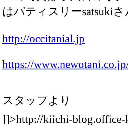
はパティスリーsatsuki
http://occitanial.jp
https://www.newotani.co.jp/
スタッフより
]]>
http://kiichi-blog.offic