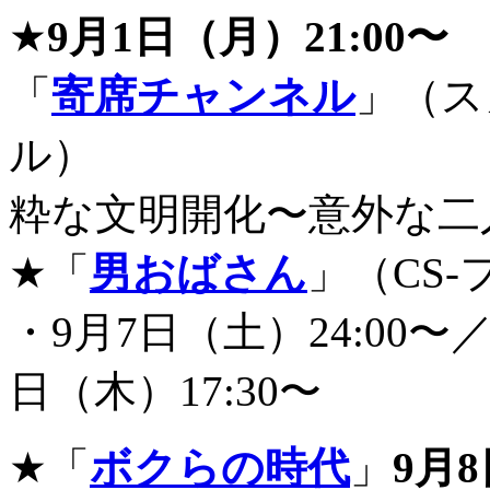
★
9月1日（月）21:00〜
「
寄席チャンネル
」（ス
ル）
粋な文明開化〜意外な二人
★「
男おばさん
」（CS-
・9月7日（土）24:00〜／
日（木）17:30〜
★「
ボクらの時代
」
9月