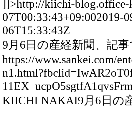
]]>
http://kiichi-blog.offic
07T00:33:43+09:00
2019-0
06T15:33:43Z
9月6日の産経新聞、記
https://www.sankei.com/en
n1.html?fbclid=IwAR2oT
11EX_ucpO5sgtfA1qvsFrm
KIICHI NAKAI
9月6日の