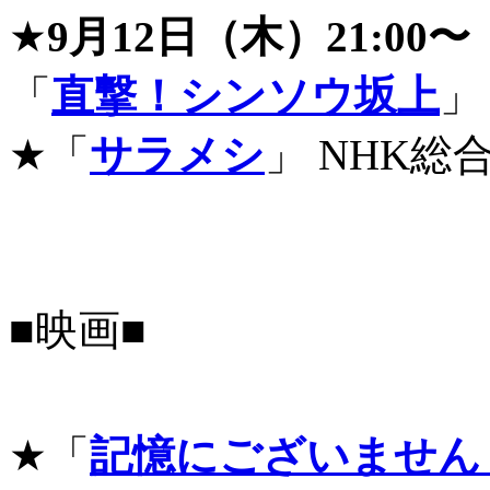
★
9月12日（木）21:00〜
「
直撃！シンソウ坂上
」
★「
サラメシ
」 NHK総
■映画■
★「
記憶にございません