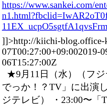
https://www.sankei.com/en
n1.html?fbclid=IwAR2oT
11EX_ucpO5sgtfA1qvsFrm
]]>
http://kiichi-blog.offic
07T00:27:00+09:00
2019-0
06T15:27:00Z
★9月11日（水）（フジテ
でっか！？TV」に出演し
ジテレビ） ・23:00〜