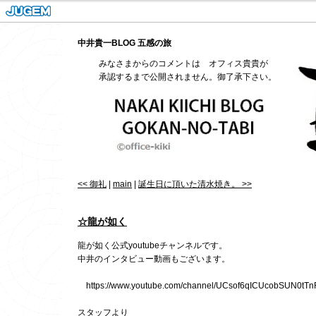
中井貴一BLOG 五感の旅
みなさまからのコメントは オフィス貴貴が
承認するまで公開されません。御了承下さい。
<< 御礼
|
main
|
誕生日に頂いた清水焼き。 >>
☆龍が如く
龍が如く公式
youtube
チャンネルです。
中井のインタビュー動画もございます。
https://www.youtube.com/channel/UCsof6qICUcobSUN0tTn
スタッフより