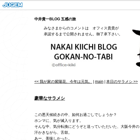
中井貴一BLOG 五感の旅
みなさまからのコメントは オフィス貴貴が
承認するまで公開されません。御了承下さい。
<< 我が家の紫陽花、今年は元気。
|
main
|
本日のサラメシ >>
豪華なサラメシ
この悪天候続きの中、如何お過ごしでしょうか？
ホンマに、気が滅入ります。
そんな中、気分転換にどうぞと送っていただいた、大阪今井の
汗かきながら、舌鼓。
あー、美味しかった。