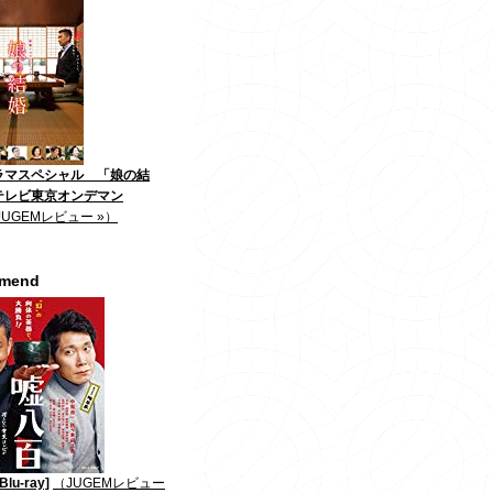
ラマスペシャル 「娘の結
テレビ東京オンデマン
JUGEMレビュー »）
mmend
lu-ray]
（JUGEMレビュー