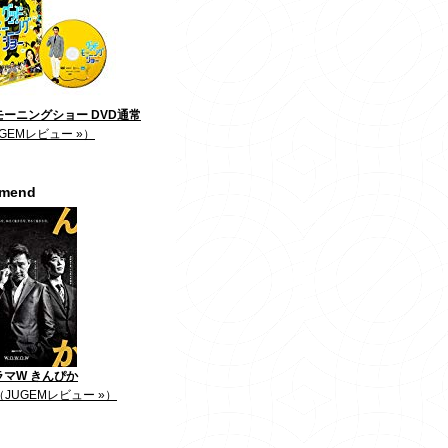
ーニングショー DVD通常
GEMレビュー »）
mmend
ラマW きんぴか
（JUGEMレビュー »）