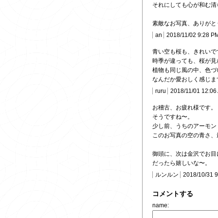
それにしても心が和む清
素敵なお写真、ありがとう
an
2018/11/02 9:28 P
青い空も桜も、きれいで
時季が違っても、桜が見
植物も同じ風の中、色づ
なんだか愛おしく感じま
ruru
2018/11/01 12:06
お稽古、お疲れ様です。
そうですね〜。
少し前、うちのアーモン
このお写真の空の青さ、
御頭に、次は金沢でお目
だったら嬉しいな〜。
ルンルン
2018/10/31 
コメントする
name: