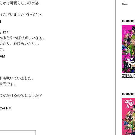
らかで可愛らしい桜の姿
»）
ございましたヾ(＾v＾)k
reco
M
すね♪
れるとやっぱり嬉しいなぁ。
いたり、花ひらいたり…
す。
 AM
花戦さ [
ドも咲いていました。
最高です。
reco
にかかれるのでしょうか？
9:54 PM