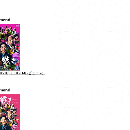
mmend
DVD]
（JUGEMレビュー »）
mmend