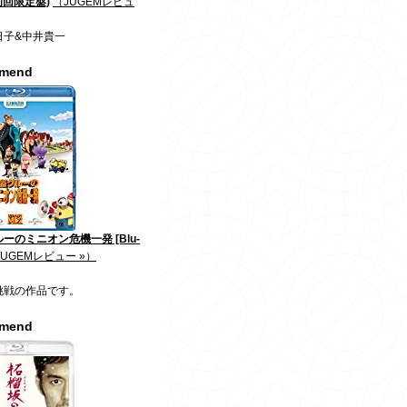
初回限定盤)
（JUGEMレビュ
日子&中井貴一
mmend
ーのミニオン危機一発 [Blu-
JUGEMレビュー »）
挑戦の作品です。
mmend