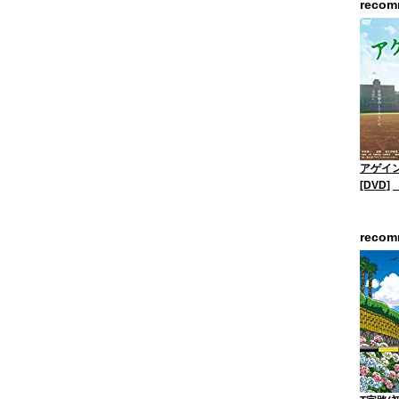
reco
アゲイン
[DVD]
reco