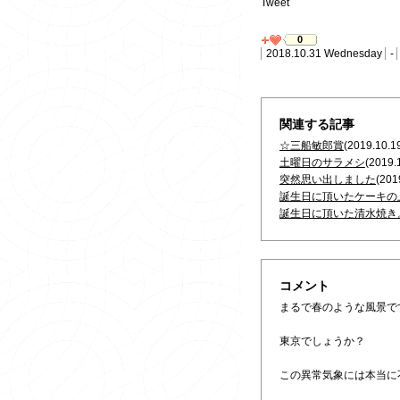
Tweet
0
2018.10.31 Wednesday
-
関連する記事
☆三船敏郎賞
(2019.10.1
土曜日のサラメシ
(2019.
突然思い出しました
(201
誕生日に頂いたケーキの
誕生日に頂いた清水焼き
コメント
まるで春のような風景で
東京でしょうか？
この異常気象には本当に