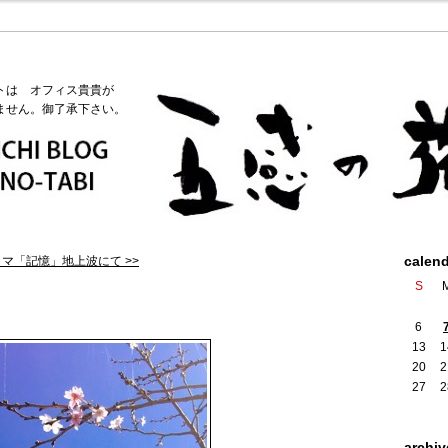
トは オフィス貴貴が
ません。御了承下さい。
calen
マ「記憶」地上波にて >>
S
6
13
1
20
2
27
2
archiv