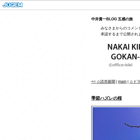
中井貴一BLOG 五感の旅
みなさまからのコメン
承認するまで公開され
<< ☆読売新聞
|
main
|
☆ドラ
季節ハズレの桜