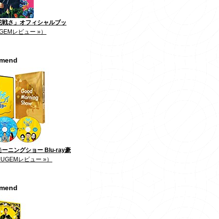
花戦さ」オフィシャルブッ
GEMレビュー »）
mmend
ーニングショー Blu-ray豪
JUGEMレビュー »）
mmend