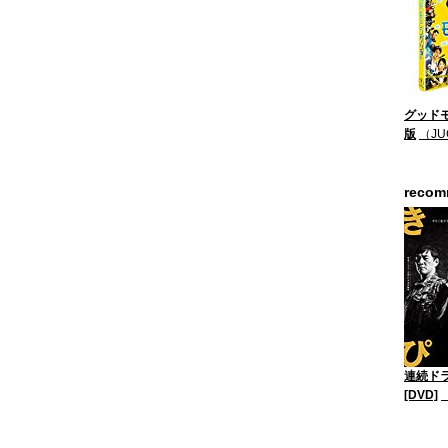
グッドモ
版
（JU
reco
連続ド
[DVD]