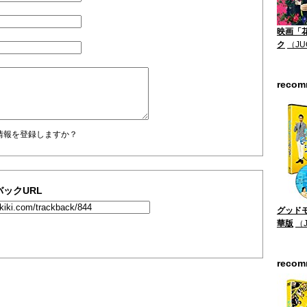
映画「
ク
（JU
reco
情報を登録しますか？
ックURL
グッドモ
華版
（
reco