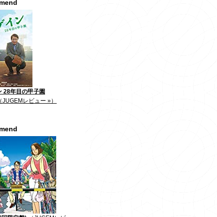
mmend
 28年目の甲子園
（JUGEMレビュー »）
mmend