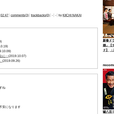
02:47
comments(3)
trackbacks(0)
-
-
by
KIICHI NAKAI
新春ド
9)
婚」【
10.19)
ド】
（
9.10.09)
上に‥
(2019.10.07)
。
(2019.09.26)
reco
すね
不安になります
嘘八百 [B