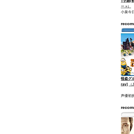
T字路(
ー »）
小泉今
reco
怪盗グル
ray]
（
声優初
reco