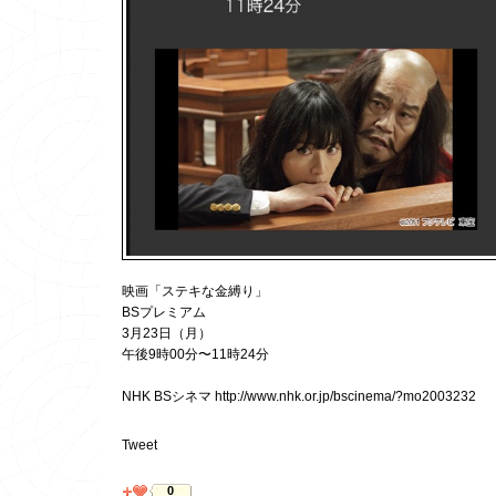
映画「ステキな金縛り」
BSプレミアム
3月23日（月）
午後9時00分〜11時24分
NHK BSシネマ http://www.nhk.or.jp/bscinema/?mo2003232
Tweet
0