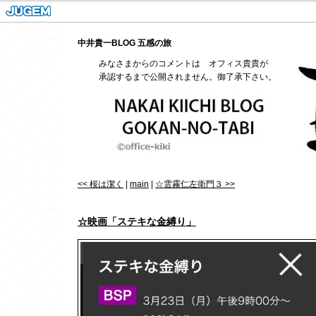
中井貴一BLOG 五感の旅
みなさまからのコメントは オフィス貴貴が
承認するまで公開されません。御了承下さい。
<< 桜は潔く
|
main
|
☆雲霧仁左衛門３ >>
☆映画「ステキな金縛り」