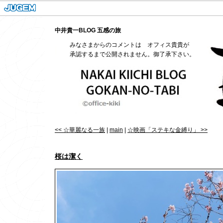
中井貴一BLOG 五感の旅
みなさまからのコメントは オフィス貴貴が
承認するまで公開されません。御了承下さい。
<< ☆華麗なる一族
|
main
|
☆映画「ステキな金縛り」 >>
桜は潔く