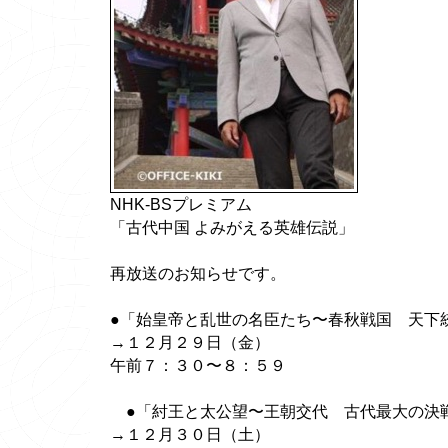
NHK-BSプレミアム
「古代中国 よみがえる英雄伝説」
再放送のお知らせです。
●「始皇帝と乱世の名臣たち〜春秋戦国 天下
→１２月２９日（金）
午前７：３０〜８：５９
●「紂王と太公望〜王朝交代 古代最大の決
→１２月３０日（土）