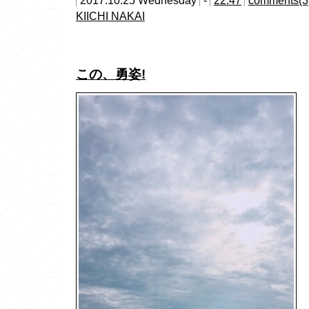
2017.10.25 Wednesday
-
22:47
comments(3
KIICHI NAKAI
この、勇姿!