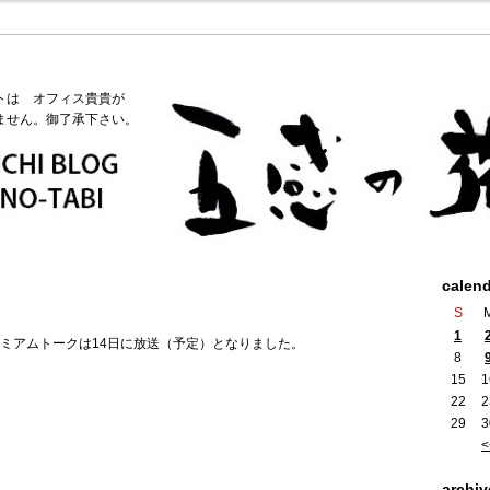
トは オフィス貴貴が
ません。御了承下さい。
calen
S
1
ミアムトークは14日に放送（予定）となりました。
8
15
1
22
2
29
3
<
archiv