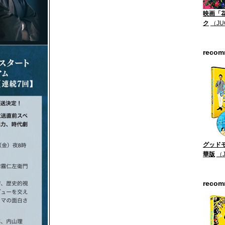
映画「
ク
（JU
reco
グッドモ
華版
（
reco