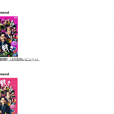
mmend
DVD]
（JUGEMレビュー »）
mmend