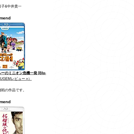
日子&中井貴一
mmend
ーのミニオン危機一発 [Blu-
JUGEMレビュー »）
挑戦の作品です。
mmend