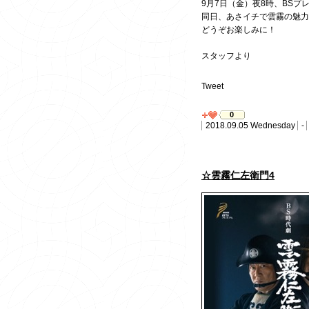
9月7日（金）夜8時、BS
同日、あさイチで雲霧の魅力
どうぞお楽しみに！
スタッフより
Tweet
0
2018.09.05 Wednesday
-
☆雲霧仁左衛門4