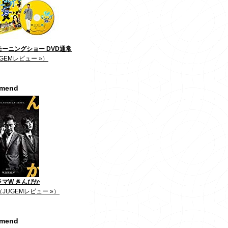
ーニングショー DVD通常
GEMレビュー »）
mmend
ラマW きんぴか
（JUGEMレビュー »）
mmend