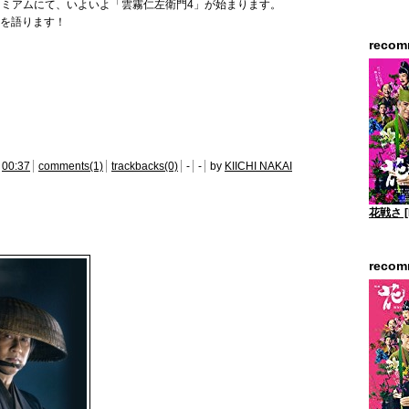
プレミアムにて、いよいよ「雲霧仁左衛門4」が始まります。
を語ります！
reco
00:37
comments(1)
trackbacks(0)
-
-
by
KIICHI NAKAI
花戦さ [
reco