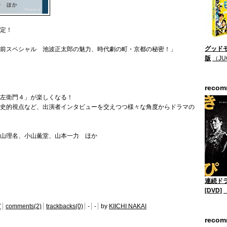
定！
グッドモ
前スペシャル 池波正太郎の魅力、時代劇の町・京都の秘密！」
版
（JU
reco
左衛門４」が楽しくなる！
歴史的視点など、出演者インタビューを交えつつ様々な角度からドラマの
山理名、小山薫堂、山本一力 ほか
連続ド
[DVD]
7
comments(2)
trackbacks(0)
-
-
by
KIICHI NAKAI
reco