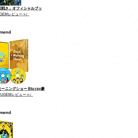
花戦さ」オフィシャルブッ
GEMレビュー »）
mmend
ーニングショー Blu-ray豪
JUGEMレビュー »）
mmend