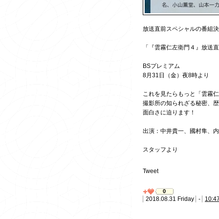
放送直前スペシャルの番組決
「『雲霧仁左衛門４』放送直
BSプレミアム
8月31日（金）夜8時より
これを見たらもっと「雲霧仁
撮影所の知られざる秘密、
面白さに迫ります！
出演：中井貴一、國村隼、内
スタッフより
Tweet
0
2018.08.31 Friday
-
10:4