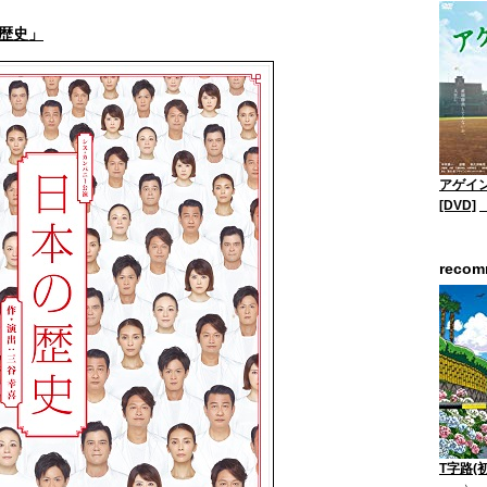
歴史」
アゲイン
[DVD]
reco
T字路(