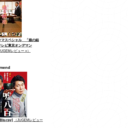
ラマスペシャル 「娘の結
テレビ東京オンデマン
JUGEMレビュー »）
mmend
lu-ray]
（JUGEMレビュー