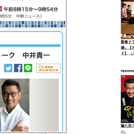
新春ド
婚」【
ド】
（
reco
嘘八百 [B
»）