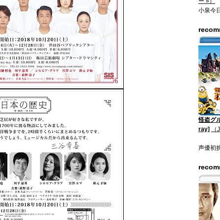
ー »）
小泉今
reco
怪盗グル
ray]
（
声優初
reco