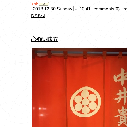
0
2018.12.30 Sunday
-
10:41
comments(0)
tr
NAKAI
心強い味方