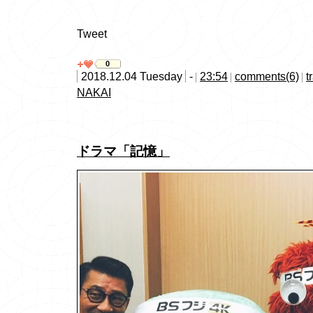
Tweet
0
2018.12.04 Tuesday
-
23:54
comments(6)
t
NAKAI
ドラマ「記憶」