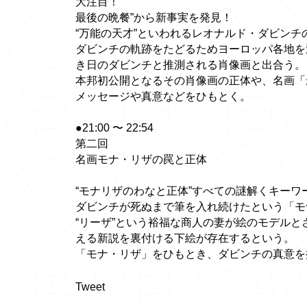
大注目！
最後の晩餐”から新事実を発見！
“万能の天才”といわれるレオナルド・ダビン
ダビンチの軌跡をたどるためヨーロッパ各地を
き日のダビンチと推測される肖像画と出合う。
本邦初公開となるその肖像画の正体や、名画「
メッセージや真意などをひもとく。
●21:00 〜 22:54
第二回
名画モナ・リザの罠と正体
“モナリザのわなと正体”すべての謎解くキーワード
ダビンチが死ぬまで筆を入れ続けたという「モ
“リーザ”という裕福な商人の妻が絵のモデル
える新説を裏付ける下絵が存在するという。
「モナ・リザ」をひもとき、ダビンチの真意を
Tweet