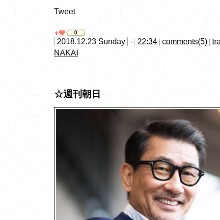
Tweet
0
2018.12.23 Sunday
-
22:34
comments(5)
tr
NAKAI
☆週刊朝日