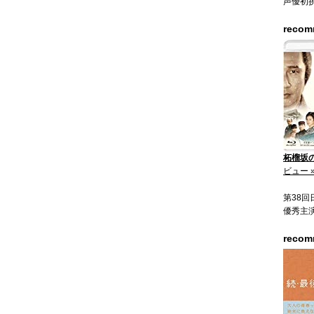
声優初
reco
柘榴坂の仇
ビュー 
第38
優秀主
reco