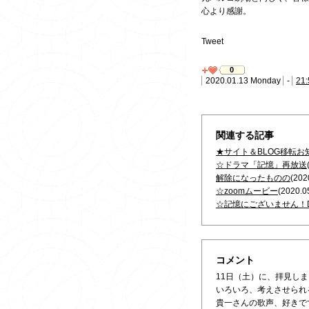
心より感謝。
Tweet
0
2020.01.13 Monday
-
21:
関連する記事
★サイト＆BLOG移転お
☆ドラマ「記憶」再放送
解除になったものの
(202
☆zoomムービー
(2020.0
☆記憶にございません！
コメント
11日（土）に、拝見し
いろいろ、考えさせられる
貴一さんの歌声、好きで