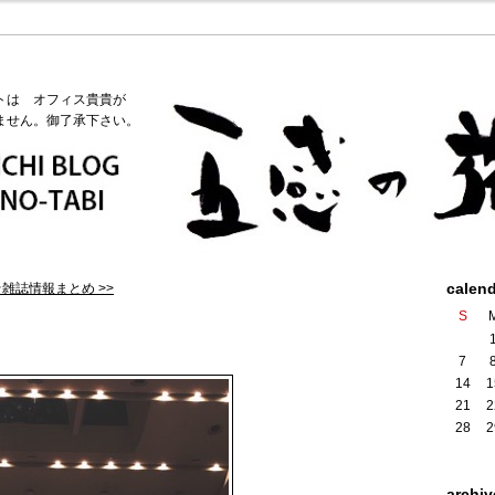
トは オフィス貴貴が
ません。御了承下さい。
calen
☆雑誌情報まとめ >>
S
7
14
1
21
2
28
2
archiv