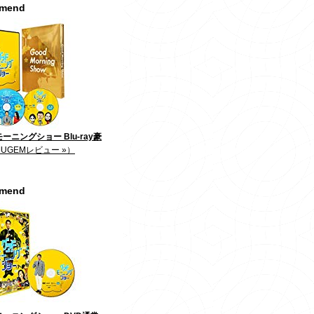
mmend
ーニングショー Blu-ray豪
JUGEMレビュー »）
mmend