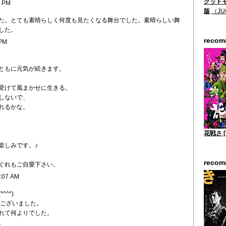
グッドモ
8 PM
版
（JU
た。とても素晴らしく何度も見たくなる舞台でした。素晴らしい舞
した。
reco
 PM
ともに元気が続きます。
受けて風まかせに生きる。
しないで、
れるかな。
花戦さ [
楽しみです。♪
reco
ぐれもご自愛下さい。
8:07 AM
^*)
でございました。
れて何よりでした。
。