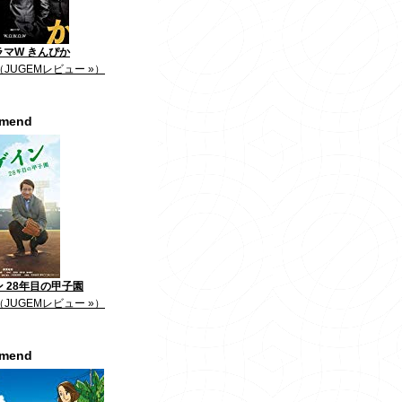
ラマW きんぴか
（JUGEMレビュー »）
mmend
 28年目の甲子園
（JUGEMレビュー »）
mmend