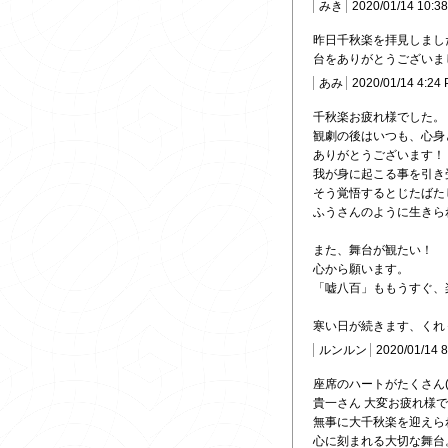
みき
2020/01/14 10:3
昨日千秋楽を拝見しまし
台をありがとうございま
あみ
2020/01/14 4:24
千秋楽お疲れ様でした。
観劇の後はいつも、心身
ありがとうございます！
我が身に起こる事を引き
そう覚悟するとじたばた
ふうさんのように生きら
また、舞台が観たい！
心から願います。
「嘘八百」ももうすぐ、
寒い日が続きます、くれ
ルンルン
2020/01/14 
座席のハートがたくさん(*^
貴一さん 大変お疲れ様
無事に大千秋楽を迎えら
心に刻まれる大切な舞台