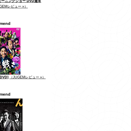
ーニングショー DVD通常
GEMレビュー »）
mmend
DVD]
（JUGEMレビュー »）
mmend