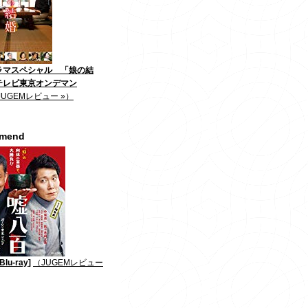
ラマスペシャル 「娘の結
テレビ東京オンデマン
JUGEMレビュー »）
mmend
lu-ray]
（JUGEMレビュー