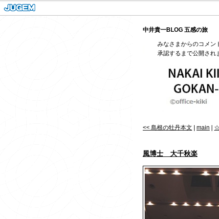
中井貴一BLOG 五感の旅
みなさまからのコメン
承認するまで公開され
<< 島根の牡丹本文
|
main
|
風博士 大千秋楽