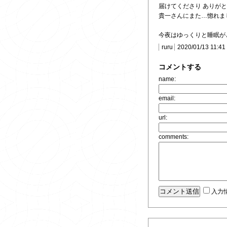
届けてくださり ありが
貴一さんにまた…惚れま
今夜はゆっくりと睡眠が
ruru
2020/01/13 11:41
コメントする
name:
email:
url:
comments:
入力