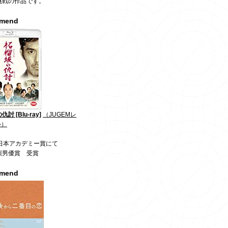
挑戦の作品です。
mmend
討 [Blu-ray]
（JUGEMレ
»）
回日本アカデミー賞にて
演男優賞 受賞
mmend