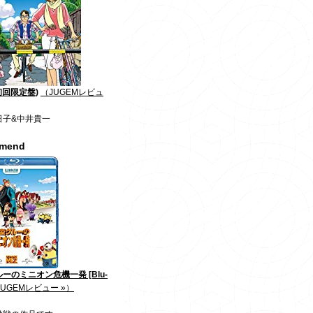
初回限定盤)
（JUGEMレビュ
日子&中井貴一
mmend
ーのミニオン危機一発 [Blu-
JUGEMレビュー »）