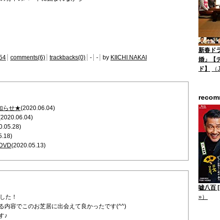
新春ド
54
comments(6)
trackbacks(0)
-
-
by
KIICHI NAKAI
婚」【
ド】
（
reco
知らせ★
(2020.06.04)
(2020.06.04)
0.05.28)
5.18)
DVD
(2020.05.13)
嘘八百 [B
ました！
»）
内容でこのお芝居に出会えて良かったです(^^)
す♪