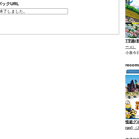
ックURL
T字路(
ー »）
小泉今
reco
怪盗グル
ray]
（