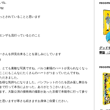
いね。
reco
 PM
っとされていることと思います
エンザも流行っているとのこと
グッドモ
華版
（
一さんを拝見出来ることを楽しみにしています
M
reco
。とても素敵な写真ですね。パルコ劇場のハートが見られなくなっ
ここにもこんなにたくさんのハートがつまっていたんですね。
ただきました。
る様な気持ちになりました。パンフレットのうたを読み返し舞台を
まで行って本当によかった。ありがとうごさいました。
ます。大阪公演の後映画の撮影があった京都で本能寺に行って参り
と思いますが寒さも続きますお身体ご自愛ください。