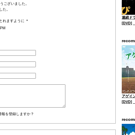
とうございました。
した。
連続ド
とれますように ＊
[DVD]
 PM
reco
アゲイン
[DVD]
情報を登録しますか？
reco