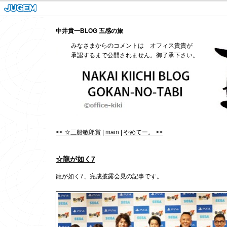
中井貴一BLOG 五感の旅
みなさまからのコメントは オフィス貴貴が
承認するまで公開されません。御了承下さい。
<< ☆三船敏郎賞
|
main
|
やめてー。 >>
☆龍が如く7
龍が如く7、完成披露会見の記事です。