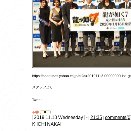
https://headlines.yahoo.co.jp/hl?a=20191113-00000009-isd-
スタッフより
Tweet
0
2019.11.13 Wednesday
-
21:35
comments(0
KIICHI NAKAI