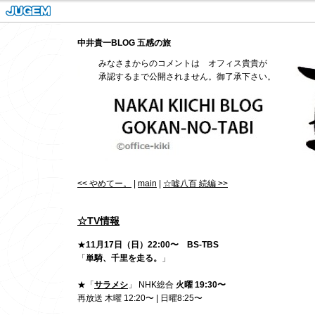
中井貴一BLOG 五感の旅
みなさまからのコメントは オフィス貴貴が
承認するまで公開されません。御了承下さい。
<< やめてー。
|
main
|
☆嘘八百 続編 >>
☆TV情報
★
11月17日（日）22:00〜 BS-TBS
「
単騎、千里を走る。
」
★「
サラメシ
」 NHK総合
火曜 19:30〜
再放送 木曜 12:20〜 | 日曜8:25〜