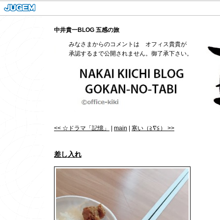
中井貴一BLOG 五感の旅
みなさまからのコメントは オフィス貴貴が
承認するまで公開されません。御了承下さい。
<< ☆ドラマ「記憶」
|
main
|
寒い（≧∇≦） >>
差し入れ