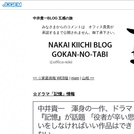
中井貴一BLOG 五感の旅
みなさまからのコメントは オフィス貴貴が
承認するまで公開されません。御了承下さい。
<< ☆家庭画報 WEB版
|
main
|
山桜 >>
☆ドラマ「記憶」情報