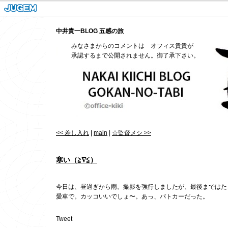
中井貴一BLOG 五感の旅
みなさまからのコメントは オフィス貴貴が
承認するまで公開されません。御了承下さい。
<< 差し入れ
|
main
|
☆監督メシ >>
寒い（≧∇≦）
今日は、昼過ぎから雨。撮影を強行しましたが、最後まではた
愛車で。カッコいいでしょ〜。あっ、パトカーだった。
Tweet