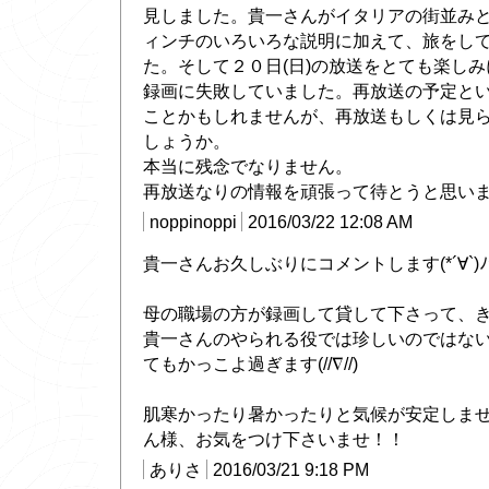
見しました。貴一さんがイタリアの街並み
ィンチのいろいろな説明に加えて、旅をし
た。そして２０日(日)の放送をとても楽し
録画に失敗していました。再放送の予定と
ことかもしれませんが、再放送もしくは見
しょうか。
本当に残念でなりません。
再放送なりの情報を頑張って待とうと思い
noppinoppi
2016/03/22 12:08 AM
貴一さんお久しぶりにコメントします(*´∀`)ﾉ
母の職場の方が録画して貸して下さって、
貴一さんのやられる役では珍しいのではな
てもかっこよ過ぎます(//∇//)
肌寒かったり暑かったりと気候が安定しま
ん様、お気をつけ下さいませ！！
ありさ
2016/03/21 9:18 PM