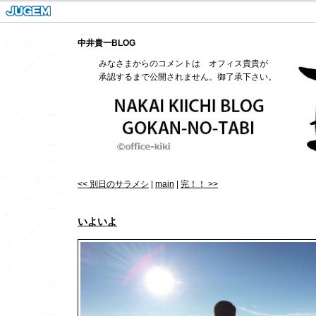
中井貴一BLOG
みなさまからのコメントは オフィス貴貴が
承認するまで公開されません。御了承下さい。
<< 別日のサラメシ
|
main
|
完！！ >>
いよいよ