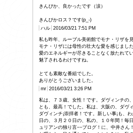
きんぴか、良かったです（涙）
きんぴかロス？です(p_-)
ハル
2016/03/21 7:51 PM
私も昨年、ルーブル美術館でモナ・リザを
モナ・リザには母性の壮大な愛を感じまし
愛のエネルギーが尽きることなく放たれて
魅了されるわけですね。
とても素敵な番組でした。
ありがとうございました。
mr
2016/03/21 3:26 PM
私は、７３歳、女性！です。ダヴィンチの
とも、最高！でした。私は、大阪の、ダヴ
ダヴィンチ¡崇拝者！です。新しい事¡も、
日の、３月２０日の、私の、１０年間！毎日
ュリアンの独り言−−ブログ！に、中井さん