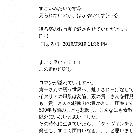
すごいみたいです◎
見られないのが、はがゆいです(~_~;)
後ろ姿のお写真で満足させていただきます
(*´-`)
◎まる◎
2016/03/19 11:36 PM
すごく良いです！！！
この番組(^O^)／
ロマンが溢れています〜。
貴一さんの誘う世界へ、魅了されっぱなし
イタリアの風景は勿論、素の貴一さんを拝
も、貴一さんの想像力の豊かさに、圧巻で
500年も前のことを想像し、こんなにも素
以外にいないと思いました。
その時代に生きていたら、「ダ・ヴィンチ
発想も、すごく面白いなぁ。。。と思いました