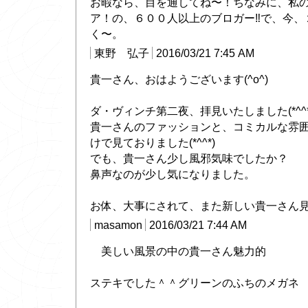
お暇なら、目を通してね〜！ちなみに、私
ア！の、６００人以上のブロガー‼で、今、
く〜。
東野 弘子
2016/03/21 7:45 AM
貴一さん、おはようございます(^o^)
ダ・ヴィンチ第二夜、拝見いたしました(*^^*
貴一さんのファッションと、コミカルな雰
けで見ておりました(*^^*)
でも、貴一さん少し風邪気味でしたか？
鼻声なのが少し気になりました。
お体、大事にされて、また新しい貴一さん見せて
masamon
2016/03/21 7:44 AM
美しい風景の中の貴一さん魅力的
ステキでした＾＾グリーンのふちのメガネ