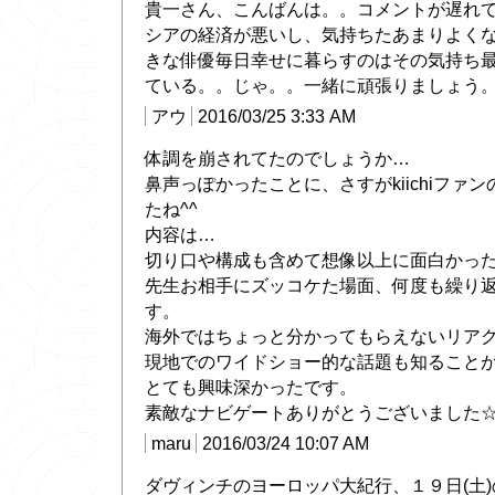
貴一さん、こんばんは。。コメントが遅れ
シアの経済が悪いし、気持ちたあまりよく
きな俳優毎日幸せに暮らすのはその気持ち
ている。。じゃ。。一緒に頑張りましょう
アウ
2016/03/25 3:33 AM
体調を崩されてたのでしょうか…
鼻声っぽかったことに、さすがkiichiファ
たね^^
内容は…
切り口や構成も含めて想像以上に面白かっ
先生お相手にズッコケた場面、何度も繰り
す。
海外ではちょっと分かってもらえないリアクシ
現地でのワイドショー的な話題も知ること
とても興味深かったです。
素敵なナビゲートありがとうございました
maru
2016/03/24 10:07 AM
ダヴィンチのヨーロッパ大紀行、１９日(土