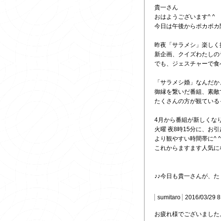
貴一さん
おはようございます^ ^
今日は午後からポカポカ
昨夜「サラメシ」楽しく
新企画、クイズわたしのラ
でも、ジェスチャーで食
「サラメシ婚」なんだか
御縁を繋いだ番組、素敵です(
たくさんの方が観ている
4月から番組が新しくな
火曜 夜8時15分に、お
より観やすい時間帯に^ ^
これからますます人気に
♪♪今日も貴一さんが、た
sumitaro
2016/03/29 8
お疲れ様でございました