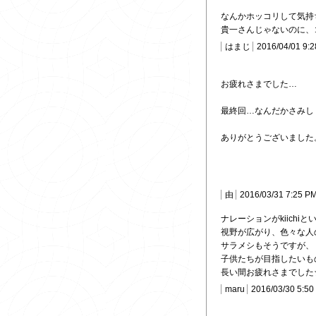
なんかホッコリして気持
貴一さんじゃないのに、
はまじ
2016/04/01 9:
お疲れさまでした…
最終回…なんだかさみし
ありがとうございました
由
2016/03/31 7:25 P
ナレーションがkiich
視野が広がり、色々な人
サラメシもそうですが、
子供たちが目指したいも
長い間お疲れさまでした
maru
2016/03/30 5:50