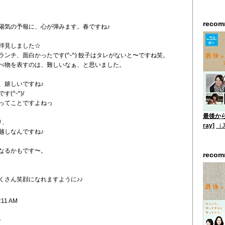
reco
陽気の予報に、心が弾みます。春ですね♪
拝見しました☆
ンチ、面白かったです(^-^) 餃子はタレがないと〜ですね笑。
べ物を表すのは、難しいなぁ、と思いました。
、嬉しいですね♪
^-^)/
ってことですよねっ
最後から二
り、
ray]
（
引越しなんですね♪
なるかもです〜。
reco
くさん笑顔になれますように♪♪
:11 AM
。