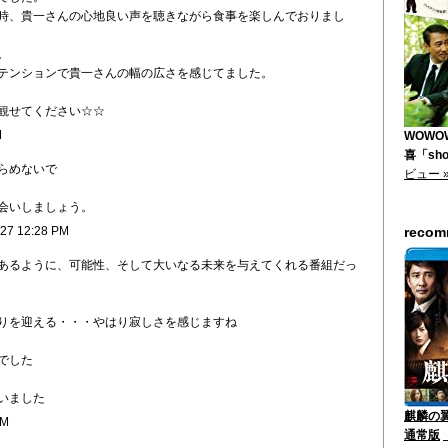
時、貴一さんの心地良い声を聴きながら食事を楽しんでおりまし
。
テンションで貴一さんの幅の広さを感じてました。
観せてください☆☆
M
WOWO
喜「shor
らめないで
ビュー 
会いしましょう。
/27 12:28 PM
reco
あるように、可能性、そして大いなる未来を与えてくれる番組だっ
りを迎える・・・やはり寂しさを感じますね
でした
いました
麒麟の翼
AM
通常版