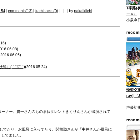
T字路(
:54
comments(13)
trackbacks(0)
-
-
by
nakaikiichi
ー »）
小泉今
reco
.16)
016.06.08)
(2016.06.05)
態に( ⌒▽⌒)
(2016.05.24)
怪盗グル
ray]
（
声優初
 のコーナー、貴一さんのものまねタレントきくりんさんが出演されて
reco
Qしてたり、お風呂に入ってたり。関根勤さんが「中井さんが風呂に
ケしてました。