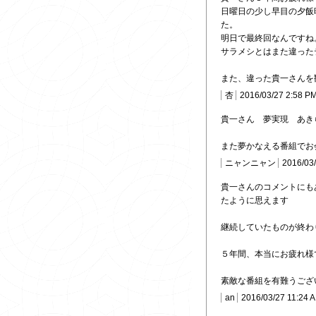
日曜日の少し早目の夕飯
た。
明日で最終回なんですね
サラメシとはまた違った
また、違った貴一さんを
杏
2016/03/27 2:58 P
貴一さん 夢実現 あき
また夢かなえる番組でお
ニャンニャン
2016/03
貴一さんのコメントにも
たように思えます
継続していたものが終わ
５年間、本当にお疲れ様
素敵な番組を有難うござ
an
2016/03/27 11:24 