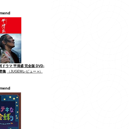
mmend
河ドラマ 平清盛 完全版 DVD-
第壱集
（JUGEMレビュー »）
mmend