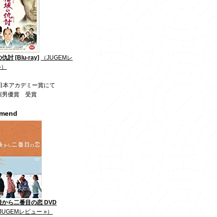
討 [Blu-ray]
（JUGEMレ
»）
回日本アカデミー賞にて
演男優賞 受賞
mmend
から二番目の恋 DVD
JUGEMレビュー »）