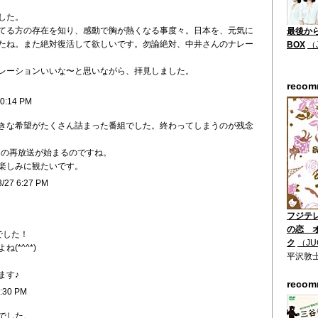
した。
てる方の存在を知り、感動で胸が熱くなる事度々。日本を、元気に
最後から
たね。また絶対復活して欲しいです。勿論絶対、中井さんのナレー
BOX
（
レーションいいな〜と思いながら、拝見しました。
reco
10:14 PM
きな希望がたくさん詰まった番組でした。終わってしまうのが残念
」の再放送が始まるのですね。
楽しみに観たいです。
3/27 6:27 PM
フジテ
の恋 
でした！
ク
（JU
(*^^*)
平沢敦
ます♪
reco
4:30 PM
でした。