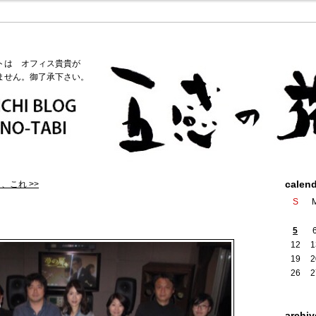
トは オフィス貴貴が
ません。御了承下さい。
calen
、これ >>
S
5
12
1
19
2
26
2
archiv