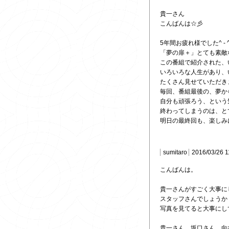
貴一さん
こんばんは☆彡
5年間お疲れ様でした^ - 
「夢の扉＋」とても素敵
この番組で紹介された、
いろいろな人生があり、
たくさん見せていただき
毎回、番組最後の、夢か
自分も頑張ろう、という
終わってしまうのは、と
明日の最終回も、楽しみ
sumitaro
2016/03/26 1
こんばんは。
貴一さんがすごく大事に
スタッフさんでしょうか
写真を見てると大事にし
貴一さん、坂口さん、向