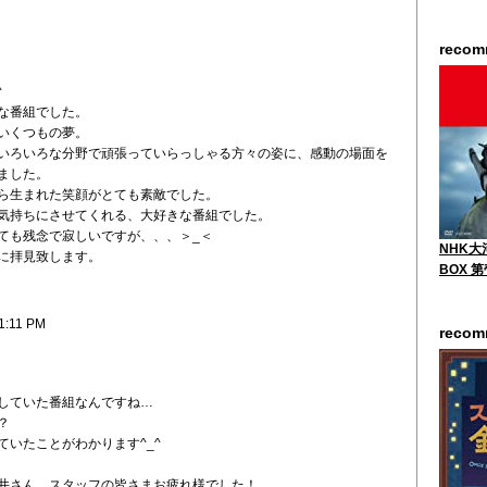
reco
^
な番組でした。
いくつもの夢。
いろいろな分野で頑張っていらっしゃる方々の姿に、感動の場面を
ました。
ら生まれた笑顔がとても素敵でした。
気持ちにさせてくれる、大好きな番組でした。
ても残念で寂しいですが、、、＞_＜
NHK大
に拝見致します。
BOX 
1:11 PM
reco
していた番組なんですね…
？
ていたことがわかります^_^
井さん、スタッフの皆さまお疲れ様でした！