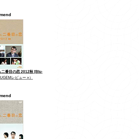
mmend
番目の恋 2012秋 [Blu-
JUGEMレビュー »）
mmend