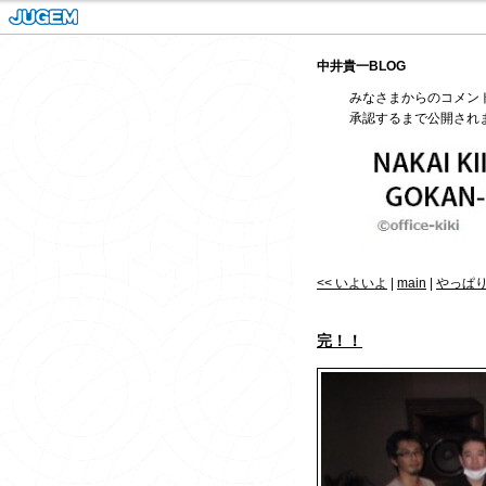
中井貴一BLOG
みなさまからのコメン
承認するまで公開され
<< いよいよ
|
main
|
やっぱり
完！！