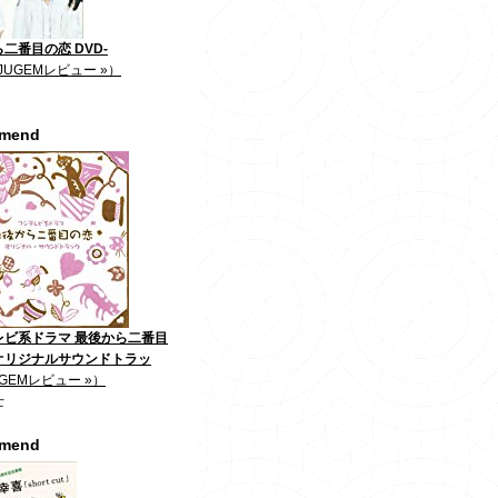
二番目の恋 DVD-
JUGEMレビュー »）
mmend
レビ系ドラマ 最後から二番目
オリジナルサウンドトラッ
GEMレビュー »）
士
mmend