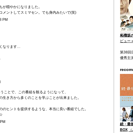
ちが穏やかになりました。
コメントしてスミマセン。でも身内みたいで(笑)
28 PM
柘榴坂の仇
ビュー 
くなります…
第38
。
優秀主
reco
M
iということで、この番組を観るようになって、
の生き方から多くのことを学ぶことが出来ました。
ののヒントを提供するような、本当に良い番組でした。
☆
 PM
続・最後
BOX
（