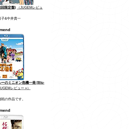
初回限定盤)
（JUGEMレビュ
日子&中井貴一
mmend
ーのミニオン危機一発 [Blu-
JUGEMレビュー »）
挑戦の作品です。
mmend