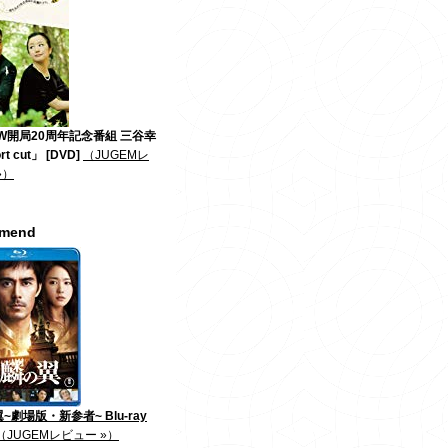
W開局20周年記念番組 三谷幸
t cut」 [DVD]
（JUGEMレ
»）
mmend
~劇場版・新参者~ Blu-ray
（JUGEMレビュー »）