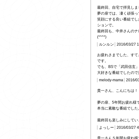
最終回、自宅で拝見しま
夢の扉では、凄く頑張っ
笑顔にする良い番組でし
ションで。
最終回も、中井さんのナ
(*^^*)
ルンルン
2016/03/27 
お疲れさまでした、すて
です。
でも、BSで「武田信玄
大好きな番組でしたので
melody-mama
2016/0
貴一さん、こんにちは！
夢の扉、5年間お疲れ様
本当に素敵な番組でしたよね
最終回も楽しみにしてい
よっしー
2016/03/27 
貴一さん５年間お疲れ様