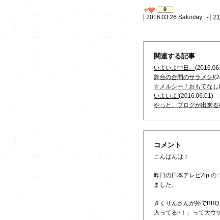
0
2016.03.26 Saturday
-
21
関連する記事
いよいよ中日。
(2016.06
舞台の合間のサラメシ!
(2
☆メルシー！おもてなし
いよいよ!
(2016.06.01)
やっと、ブログが出来る状
コメント
こんばんは！
昨日の日本テレビZip
ました。
きくりんさんが外でBB
入ってる~！」って大ウ