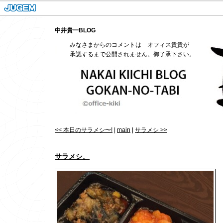
中井貴一BLOG
みなさまからのコメントは オフィス貴貴が
承認するまで公開されません。御了承下さい。
<< 本日のサラメシ〜!
|
main
|
サラメシ >>
サラメシ。