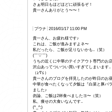
さぁ明日もほどほどに頑張るぞ！
貴一さんありがとう〜〜！
プウナ
2016/01/17 11:00 PM
貴一さん、お疲れ様です♪
これは、ご飯が進みますよネ〜
私だったら、ご飯が足りないかも..（笑）
(￣▽￣)
うちの近くに中華のテイクアウト専門のお
沢山あってついつい買いすぎてしまいます..
（≧∇≦）
貴一さんのブログを拝見したのが昨日のお
中華が食べたくなって夕飯は『白菜と豚バ
ました♪
勿論、ご飯は2杯食べましたヨ〜（笑）
私、痩せの大食いなんです..
(^_^;)