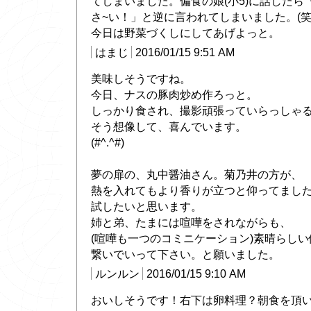
てしまいました。偏食の娘(小5)に話したら
さ~い！」と逆に言われてしまいました。(笑
今日は野菜づくしにしてあげよっと。
はまじ
2016/01/15 9:51 AM
美味しそうですね。
今日、ナスの豚肉炒め作ろっと。
しっかり食され、撮影頑張っていらっしゃ
そう想像して、喜んでいます。
(#^.^#)
夢の扉の、丸中醤油さん。菊乃井の方が、
熱を入れてもより香りが立つと仰ってまし
試したいと思います。
姉と弟、たまには喧嘩をされながらも、
(喧嘩も一つのコミニケーション)素晴らし
繋いでいって下さい。と願いました。
ルンルン
2016/01/15 9:10 AM
おいしそうです！右下は卵料理？朝食を頂