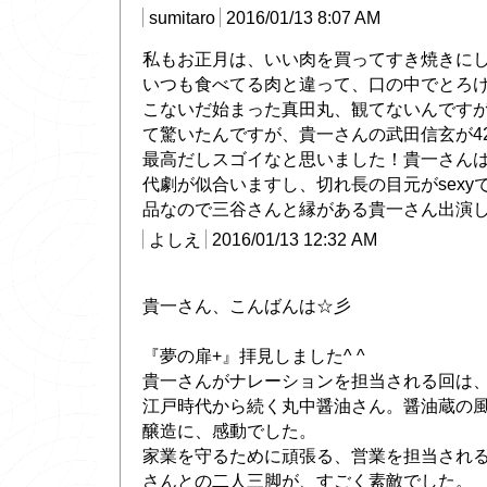
sumitaro
2016/01/13 8:07 AM
私もお正月は、いい肉を買ってすき焼きに
いつも食べてる肉と違って、口の中でとろ
こないだ始まった真田丸、観てないんですが
て驚いたんですが、貴一さんの武田信玄が4
最高だしスゴイなと思いました！貴一さん
代劇が似合いますし、切れ長の目元がsexy
品なので三谷さんと縁がある貴一さん出演
よしえ
2016/01/13 12:32 AM
貴一さん、こんばんは☆彡
『夢の扉+』拝見しました^ ^
貴一さんがナレーションを担当される回は
江戸時代から続く丸中醤油さん。醤油蔵の
醸造に、感動でした。
家業を守るために頑張る、営業を担当され
さんとの二人三脚が、すごく素敵でした。