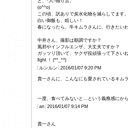
と、つい独り言。
(o^^o)
この頃、訳ありで炭水化物を減らしてます
白い御飯も、眩しい！
春になったら、牛キムラさんに、行きたい
中井さん、撮影は順調ですか？
風邪やインフルエンザ、大丈夫ですか？
ガッツリ頂いて、ヤクザ役頑張って下さい
fight ！ (*^_^*)
ルンルン
2016/01/07 9:20 PM
貴一さんに、こんなにも愛されているキム
一度、食べてみないと…という義務感にから
an
2016/01/07 9:14 PM
貴一さん