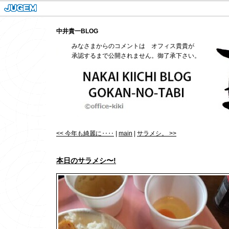
中井貴一BLOG
みなさまからのコメントは オフィス貴貴が
承認するまで公開されません。御了承下さい。
<< 今年も綺麗に‥‥
|
main
|
サラメシ。 >>
本日のサラメシ〜!