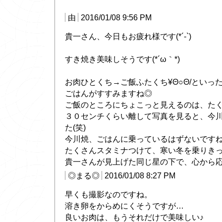
由
2016/01/08 9:56 PM
貴一さん、今日もお疲れ様です(*´-`)
すき焼き美味しそうです(*´ω｀*)
お肉ひとくち→ご飯ふたくち¥Θ○Θ/といっ
ごはんがすすみますね◎
ご飯のところにちょこっと見えるのは、た
３０センチくらい離して写真を見ると、今
た(笑)
今川焼、ごはんに乗っているはずないですね(
たくさんスタミナつけて、寒い冬を乗りき
貴一さんが見上げた同じ星の下で、心から応援し
◎まる◎
2016/01/08 8:27 PM
早くも撮影なのですね。
溶き卵をからめにくそうですが…
良いお肉は、もうそれだけで美味しい♪