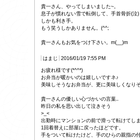
貴一さん、やってしまいました~。
息子が慣れない雪で転倒して、手首骨折(泣)
しかも利き手。
もう笑うしかありません。(^^;
貴一さんもお気をつけ下さい。m(__)m
はまじ
2016/01/19 7:55 PM
お疲れ様です(*^^*)
お弁当が暖かいのは嬉しいですネ♪
美味しそうなお弁当が、更に美味しくなり
貴一さんの優しい心づかいの言葉..
昨日の私を思い出して泣きそう
>_<
出勤時にマンションの前で滑って転けてしまい
1回着替えに部屋に戻ったほどです。
手をついて転けたけど、手のひらの親指の