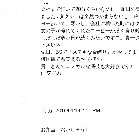
し..
会社まで歩いて20分くらいなのに、昨日の
ました.. タクシーは全然つかまらないし、
ヨチ歩いて、寒いし、会社に着いた時にはグ
女の子が淹れてくれたコーヒーが凄く有り難
まだまだ寒い日が続くみたいですヨ。貴一
下さいネ！
先日、BSで『ステキな金縛り』がやってま
何回観ても笑える〜（≧∇≦）
貴一さんのコミカルな演技も大好きです♪
( ´ ▽ ` )ﾉ♪
リカ
2016/01/19 7:11 PM
お弁当…おいしそう♪