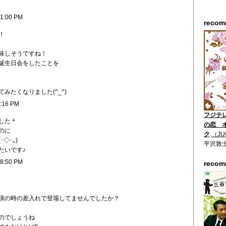
11:00 PM
reco
！
味しそうですね！
誕生日会をしたことを
みたくなりました(^_^)
9:16 PM
フジテ
した＊
の恋 
のに
ク
（JU
◇･｡)
平沢敦
たいです♪
 8:50 PM
reco
演の時の差入れで登場してませんでしたか？
のでしょうね