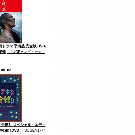
河ドラマ 平清盛 完全版 DVD-
第壱集
（JUGEMレビュー »）
mmend
な金縛り スペシャル・エディ
枚組) [DVD]
（JUGEMレビ