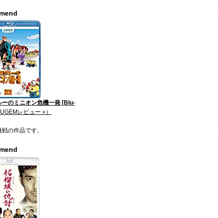
mmend
ーのミニオン危機一発 [Blu-
JUGEMレビュー »）
挑戦の作品です。
mmend