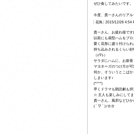
ぜひ食してみたいです。
今度、貴一さんのリアル
花鳥
2015/12/26 4:54
貴一さん、お疲れ様です(*^
以前にも扇型ハムをブロ
愛く花形に盛り付けられた.
持ち込みされるくらい好
（≧∇≦）
サラダにハムに、お新香
マヨネーズのつけ方が可
何か、そういうとこばか
しまいます♪
(*^^*)
早くドラマも朗読劇も拝
☆ 主人も楽しみにしてま
貴一さん、風邪などひか
( ´ ▽ ` )ﾉ☆☆