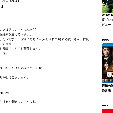
みなければ‼︎
PM
WOWO
喜「shor
ビュー 
グは嬉しいですよねっ^ ^
お身体を温めて下さい。
しそうです〜。現場に持ち込み(差し入れ？)される貴一さん、仲間
reco
です☆☆
も素敵で、とても尊敬します。
^)o
れ、ゆっくりお休み下さいませ。
ありがとうございます。
麒麟の翼
通常版
6:10 PM
かけると美味しいですよね！
reco