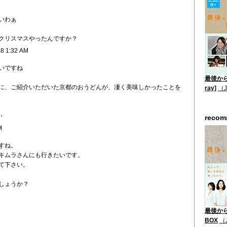
いわぁ
クリスマスやったんですか？
28 1:32 AM
いですね
最後から二
に、ご紹介いただいた京都のおうどんが、凄く美味しかったことを
ray]
（
・
reco
M
すね。
キムラさんにも行きたいです。
て下さい。
しょうか？
最後から
BOX
（