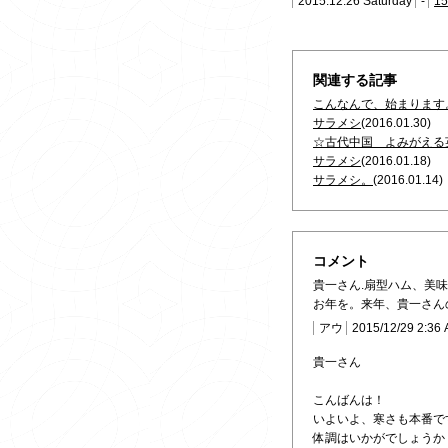
2015.12.26 Saturday
-
15
関連する記事
こんなんで、始まります
サラメシ
(2016.01.30)
☆古代中国 よみがえる
サラメシ
(2016.01.18)
サラメシ。
(2016.01.14)
コメント
貴一さん.扇型ハム、美
お年を。来年、貴一さん
アウ
2015/12/29 2:36
貴一さん
こんばんは！
いよいよ、寒さも本番で
体調はいかがでしょうか