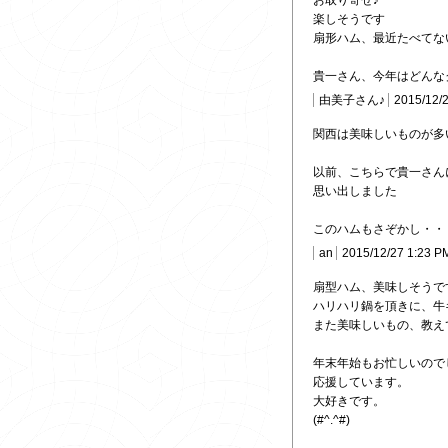
お取り寄せ♪
楽しそうです
扇形ハム、最近たべてな
貴一さん、今年はどんな
由美子さん♪
2015/12/
関西は美味しいものが多
以前、こちらで貴一さん
思い出しました
このハムもさぞかし・・
an
2015/12/27 1:23 P
扇型ハム、美味しそうで
ハリハリ鍋を頂きに、牛
また美味しいもの、教え
年末年始もお忙しいので
応援しています。
大好きです。
(#^.^#)