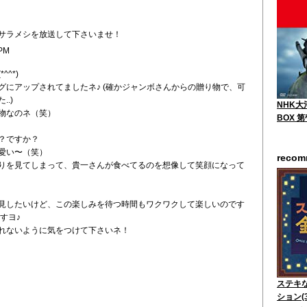
サラメシを放送して下さいませ！
 PM
^*)
グにアップされてましたネ♪ (確かジャンボさんからの贈り物で、可
.)
NHK大
物なのネ（笑）
BOX 
？ですか？
愛い〜（笑）
reco
りを見てしまって、貴一さんが食べてるのを想像して笑顔になって
見したいけど、この楽しみを待つ時間もワクワクして楽しいのです
すヨ♪
れないように気をつけて下さいネ！
ステキ
ション(3