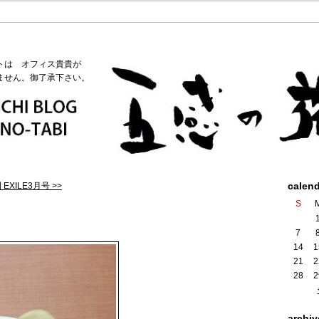
トは オフィス貴貴が
ません。御了承下さい。
calen
EXILE3月号 >>
S
7
14
1
21
2
28
2
archiv