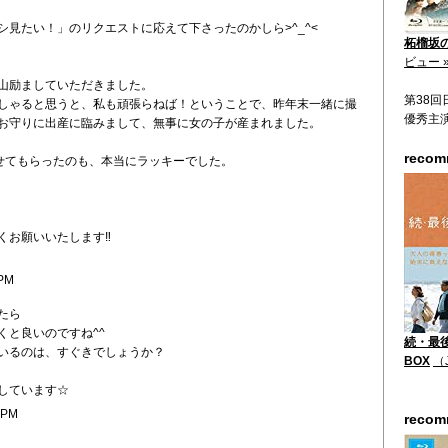
シ見たい！」のリクエストに応えて下さったのかしら>^_^<
柘榴坂の仇
ビュー 
山励ましていただきました。
第38
しゃると思うと、私も頑張らねば！ということで、昨年末一緒に撮
優秀主
お守りに出産に臨みまして、無事に女の子が産まれました。
reco
かせてもらったのも、本当にラッキーでした。
くお願いいたします‼
 PM
たら
くと良いのですね^^
続・最後
いるのは、すぐきでしょうか？
BOX
（
しています☆
 PM
reco