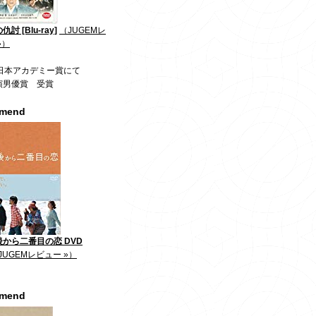
討 [Blu-ray]
（JUGEMレ
»）
回日本アカデミー賞にて
演男優賞 受賞
mmend
から二番目の恋 DVD
JUGEMレビュー »）
mmend