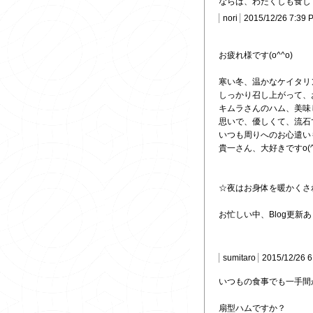
ならば、わたくしも食して
nori
2015/12/26 7:39 
お疲れ様です(o^^o)
寒い冬、温かなケイタリン
しっかり召し上がって、
キムラさんのハム、美味
思いで、優しくて、流石
いつも周りへのお心遣い
貴一さん、大好きですo(^_
☆夜はお身体を暖かくさ
お忙しい中、Blog更新
sumitaro
2015/12/26 
いつもの食事でも一手間
扇型ハムですか？