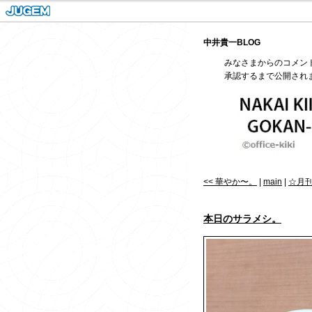
中井貴一BLOG
みなさまからのコメン
承認するまで公開され
<< 華やか〜。
|
main
|
☆月刊 
本日のサラメシ。