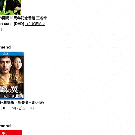
W開局20周年記念番組 三谷幸
t cut」 [DVD]
（JUGEMレ
»）
mmend
~劇場版・新参者~ Blu-ray
（JUGEMレビュー »）
mmend