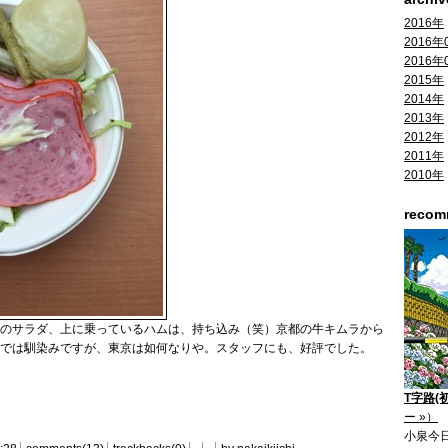
2016年
2016年
2016年
2015年
2014年
2013年
2012年
2011年
2010年
reco
このサラダ、上に乗っているハムは、持ち込み（笑）京都の牛キムラから
では馴染みですが、東京は如何なりや。スタッフにも、好評でした。
T字路(
ー »）
小泉今