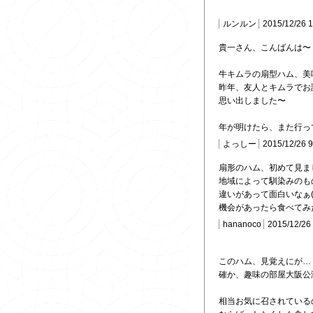
ルンルン
2015/12/26 
貴一さん、こんばんは〜
牛キムラの扇型ハム、美
昨年、友人とキムラでお
思い出しました〜
年が明けたら、また行って
よっしー
2015/12/26 
扇形のハム、初めて見ま
地域によって馴染みのも
違いがあって面白いなぁ(･
機会があったら食べてみ
hananoco
2015/12/26
このハム、見覚えにが…
確か、趣味の部屋大阪公
相当お気に召されている