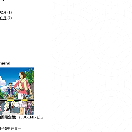
02月
(1)
01月
(7)
mmend
初回限定盤)
（JUGEMレビュ
日子&中井貴一