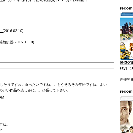
:28
comments(13)
trackbacks(0)
-
-
by
nakaikiichi
reco
。
(2016.02.10)
英雄伝説
(2016.01.19)
怪盗グル
ray]
（
声優初
味しそうですね。食べたいですね。。もうそろそろ年始ですね。よい
のいい作品を楽しみに。。頑張って下さい。
reco
 AM
すね。
？