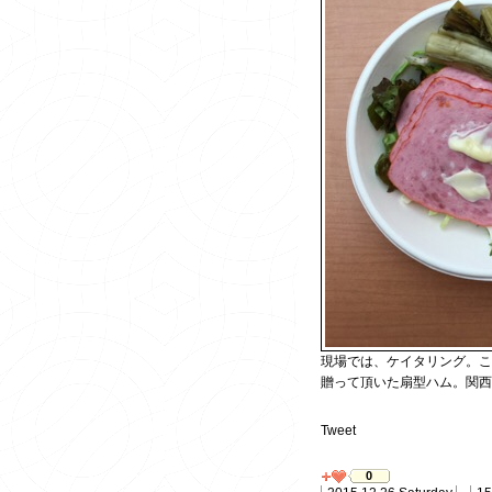
現場では、ケイタリング。
贈って頂いた扇型ハム。関西
Tweet
0