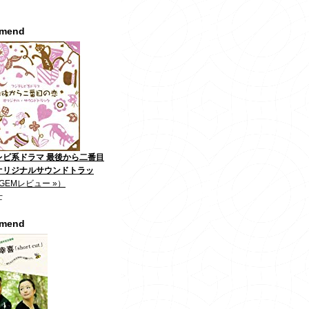
mmend
レビ系ドラマ 最後から二番目
オリジナルサウンドトラッ
GEMレビュー »）
士
mmend