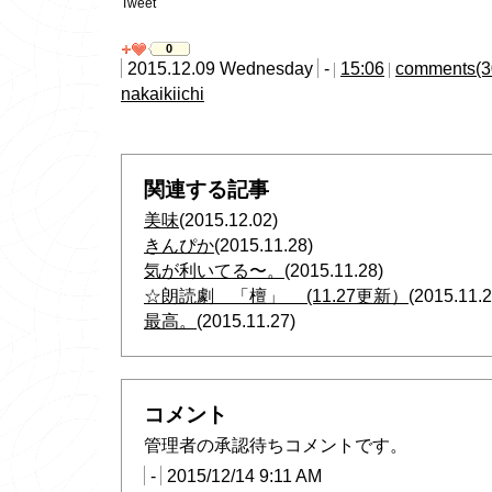
Tweet
0
2015.12.09 Wednesday
-
15:06
comments(3
nakaikiichi
関連する記事
美味
(2015.12.02)
きんぴか
(2015.11.28)
気が利いてる〜。
(2015.11.28)
☆朗読劇 「檀」 (11.27更新）
(2015.11.2
最高。
(2015.11.27)
コメント
管理者の承認待ちコメントです。
-
2015/12/14 9:11 AM