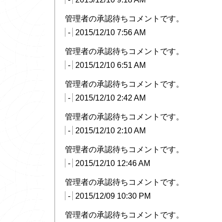
管理者の承認待ちコメントです。
-
2015/12/10 7:56 AM
管理者の承認待ちコメントです。
-
2015/12/10 6:51 AM
管理者の承認待ちコメントです。
-
2015/12/10 2:42 AM
管理者の承認待ちコメントです。
-
2015/12/10 2:10 AM
管理者の承認待ちコメントです。
-
2015/12/10 12:46 AM
管理者の承認待ちコメントです。
-
2015/12/09 10:30 PM
管理者の承認待ちコメントです。