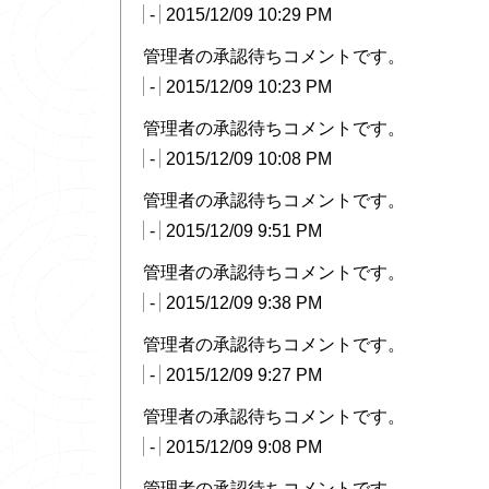
-
2015/12/09 10:29 PM
管理者の承認待ちコメントです。
-
2015/12/09 10:23 PM
管理者の承認待ちコメントです。
-
2015/12/09 10:08 PM
管理者の承認待ちコメントです。
-
2015/12/09 9:51 PM
管理者の承認待ちコメントです。
-
2015/12/09 9:38 PM
管理者の承認待ちコメントです。
-
2015/12/09 9:27 PM
管理者の承認待ちコメントです。
-
2015/12/09 9:08 PM
管理者の承認待ちコメントです。