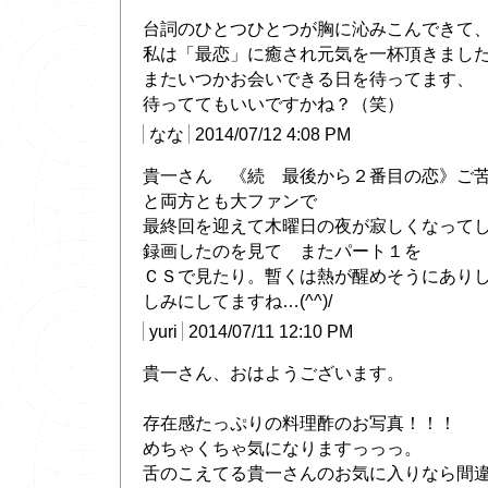
台詞のひとつひとつが胸に沁みこんできて
私は「最恋」に癒され元気を一杯頂きまし
またいつかお会いできる日を待ってます、
待っててもいいですかね？（笑）
なな
2014/07/12 4:08 PM
貴一さん 《続 最後から２番目の恋》ご
と両方とも大ファンで
最終回を迎えて木曜日の夜が寂しくなってしま
録画したのを見て またパート１を
ＣＳで見たり。暫くは熱が醒めそうにあり
しみにしてますね…(^^)/
yuri
2014/07/11 12:10 PM
貴一さん、おはようございます。
存在感たっぷりの料理酢のお写真！！！
めちゃくちゃ気になりますっっっ。
舌のこえてる貴一さんのお気に入りなら間