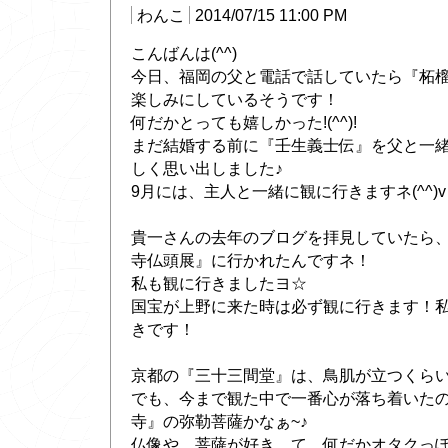
わんこ
2014/07/15 11:00 PM
こんばんは(^^)
今日、福岡の父と電話で話していたら『柘
楽しみにしているそうです！
何だかとっても嬉しかった!(^^)!
まだ結婚する前に『壬生義士伝』を父と一
しく思い出しました♪
9月には、主人と一緒に観に行きますネ(^^)v
貴一さんの去年のブログを拝見していたら
寺仏頭展』に行かれたんですネ！
私も観に行きましたヨ☆
国宝が上野に来た時は必ず観に行きます！
きです！
京都の『三十三間堂』は、鳥肌が立つくらい
でも、今まで観た中で一番心が落ち着いた
寺』の弥勒菩薩かなぁ~♪
仏像や、菩薩が好き…て、何だかオタクっ