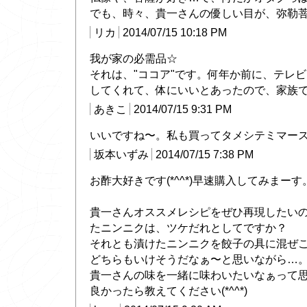
でも、時々、貴一さんの優しい目が、弥勒
リカ
2014/07/15 10:18 PM
我が家の必需品☆
それは、"ココア"です。何年か前に、テレ
してくれて、体にいいとあったので、家族
あきこ
2014/07/15 9:31 PM
いいですね〜。私も買ってタメシテミマー
坂本いずみ
2014/07/15 7:38 PM
お酢大好きです(*^^*)早速購入してみまーす
貴一さんオススメレシピをぜひ再現したい
たニンニクは、ツケだれとしてですか？
それとも漬けたニンニクを餃子の具に混ぜ
どちらもいけそうだなぁ〜と思いながら…
貴一さんの味を一緒に味わいたいなぁって思
良かったら教えてください(*^^*)