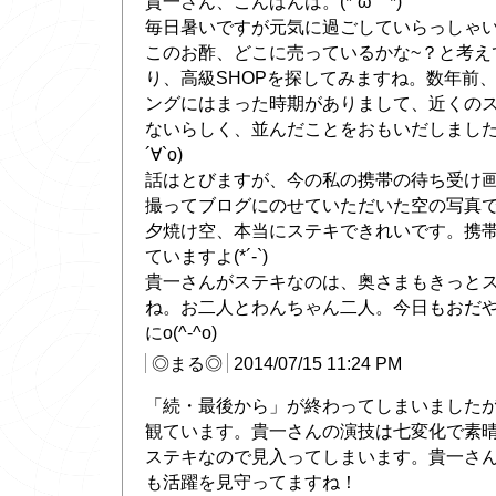
貴一さん、こんばんは。(*´ω｀*)
毎日暑いですが元気に過ごしていらっしゃ
このお酢、どこに売っているかな~？と考え
り、高級SHOPを探してみますね。数年前
ングにはまった時期がありまして、近くの
ないらしく、並んだことをおもいだしました
´∀`о)
話はとびますが、今の私の携帯の待ち受け
撮ってブログにのせていただいた空の写真
夕焼け空、本当にステキできれいです。携
ていますよ(*´-`)
貴一さんがステキなのは、奥さまもきっと
ね。お二人とわんちゃん二人。今日もおだ
にo(^-^o)
◎まる◎
2014/07/15 11:24 PM
「続・最後から」が終わってしまいました
観ています。貴一さんの演技は七変化で素
ステキなので見入ってしまいます。貴一さ
も活躍を見守ってますね！