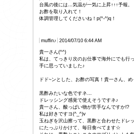
台風の後には…気温が一気に上昇↑↑↑予報。
お酢を取り入れて！
体調管理してくださいね！p(^-^)q！
muffin♪
2014/07/10 6:44 AM
貴一さん(^^)
私は、てっきり次のお仕事で海外にでも行っ
手に思っていました♪
ドド~ンとした、お酢の写真！貴一さん、めっ
黒酢みたいな色ですネ…
ドレッシング感覚で使えそうですネ♪
貴一さん、酸っぱい物が苦手なんですか!?
私は好きですヨ(^_^)v
玉ねぎを沢山擦って、黒酢と合わせたドレ
にたっぷりかけて、毎日食べてます☆