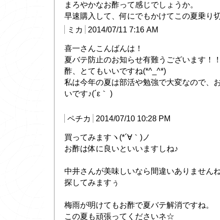
まろやかなお酢って感じでしょうか。
早速購入して、何にでもかけてこの夏乗り
ミカ
2014/07/11 7:16 AM
喜一さんこんばんは！
夏バテ防止のお知らせ有難うございます！
酢、とてもいいですね(*^_^*)
私は今年の夏は部活や勉強で大変なので、
いです♪(´ε｀ )
ペチカ
2014/07/10 10:28 PM
買ってみますヽ(*´∀｀)ノ
お酢は体に良いといいますしね♪
中井さんが美味しいなら間違いありません
探してみますぅ
梅雨が明けてもお酢で夏バテ解消ですね。
この夏も頑張ってくださいネ☆