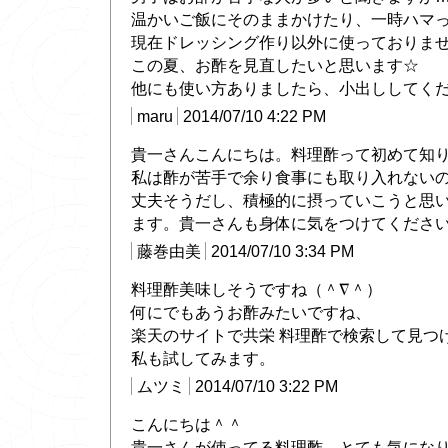
温かいご飯にそのままかけたり、一時ハマ
現在ドレッシング作り以外に使っておりません
この夏、お酢を見直したいと思います☆
他にも使い方ありましたら、小出ししてく
maru
2014/07/10 4:22 PM
貴一さんこんにちは。料理酢って初めて知
私は酢が苦手で余り食事にも取り入れない
丈夫そうだし、積極的に摂っていこうと思いま
ます。貴一さんも身体に気をつけてくださいね(
藤巻由美
2014/07/10 3:34 PM
料理酢美味しそうですね（＾∇＾）
何にでもあうお酢みたいですね、
楽天のサイトで共栄 料理酢で検索して見つ
私も試してみます。
ムツミ
2014/07/10 3:22 PM
こんにちは＾＾
貴一さんが使ってる料理酢、とても気にな