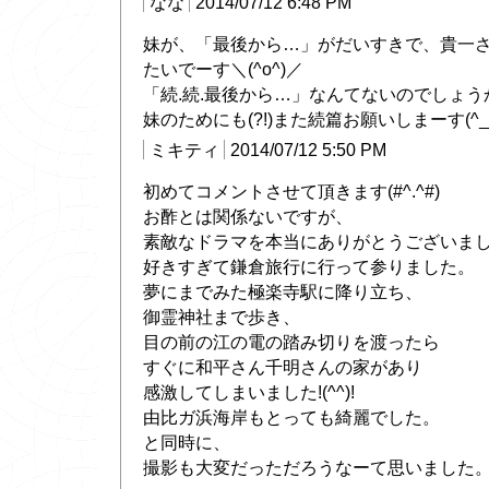
なな
2014/07/12 6:48 PM
妹が、「最後から…」がだいすきで、貴一
たいでーす＼(^o^)／
「続.続.最後から…」なんてないのでしょう
妹のためにも(?!)また続篇お願いしまーす(^_
ミキティ
2014/07/12 5:50 PM
初めてコメントさせて頂きます(#^.^#)
お酢とは関係ないですが、
素敵なドラマを本当にありがとうございま
好きすぎて鎌倉旅行に行って参りました。
夢にまでみた極楽寺駅に降り立ち、
御霊神社まで歩き、
目の前の江の電の踏み切りを渡ったら
すぐに和平さん千明さんの家があり
感激してしまいました!(^^)!
由比ガ浜海岸もとっても綺麗でした。
と同時に、
撮影も大変だっただろうなーて思いました