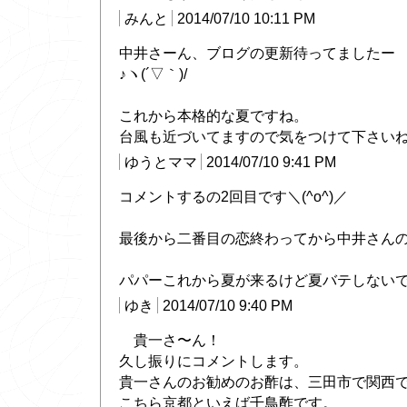
みんと
2014/07/10 10:11 PM
中井さーん、ブログの更新待ってましたー
♪ヽ(´▽｀)/
これから本格的な夏ですね。
台風も近づいてますので気をつけて下さい
ゆうとママ
2014/07/10 9:41 PM
コメントするの2回目です＼(^o^)／
最後から二番目の恋終わってから中井さん
パパーこれから夏が来るけど夏バテしないでね＼
ゆき
2014/07/10 9:40 PM
貴一さ〜ん！
久し振りにコメントします。
貴一さんのお勧めのお酢は、三田市で関西
こちら京都といえば千鳥酢です。