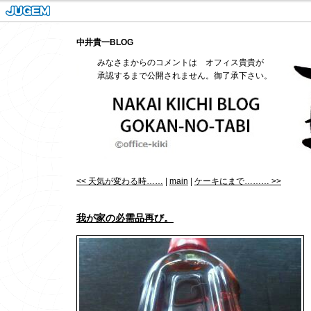
中井貴一BLOG
みなさまからのコメントは オフィス貴貴が
承認するまで公開されません。御了承下さい。
<< 天気が変わる時……
|
main
|
ケーキにまで……… >>
我が家の必需品再び。