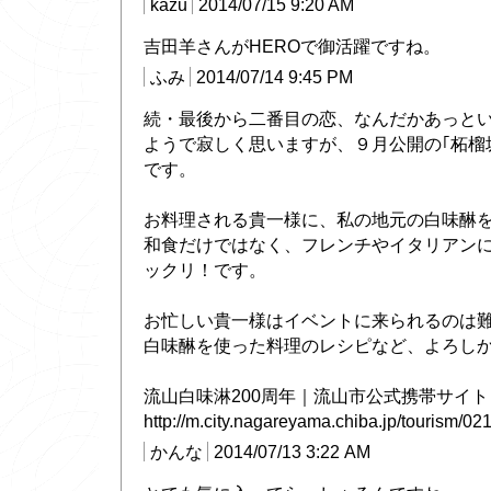
kazu
2014/07/15 9:20 AM
吉田羊さんがHEROで御活躍ですね。
ふみ
2014/07/14 9:45 PM
続・最後から二番目の恋、なんだかあっと
ようで寂しく思いますが、９月公開の｢柘榴
です。
お料理される貴一様に、私の地元の白味醂
和食だけではなく、フレンチやイタリアン
ックリ！です。
お忙しい貴一様はイベントに来られるのは
白味醂を使った料理のレシピなど、よろし
流山白味淋200周年｜流山市公式携帯サイト
http://m.city.nagareyama.chiba.jp/tourism/02
かんな
2014/07/13 3:22 AM