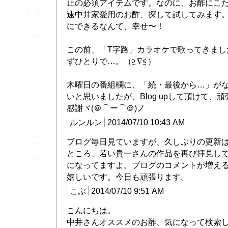
止の必須アイテムです。なのに、お酢にこ
速中井家愛用のお酢、探して試してみます
にできるなんて、幸せ〜！
この前、「T字路」カラオケで歌ってきまし
ずひとりで…。（≧∇≦）
木曜日の番組欄に、「続・最後から…」が
いと思いましたが、Blog upして頂けて、
感謝ヾ(＠⌒ー⌒＠)ノ
ルンルン
2014/07/10 10:43 AM
ブログ毎日見ていますが、久しぶりの更新
ところ、若い貴一さんの作品を再び拝見し
になってますよ。ブログのコメントが増え
嬉しいです。今日も頑張ります。
こぶ
2014/07/10 9:51 AM
こんにちは。
中井さんオススメのお酢、気になって検索