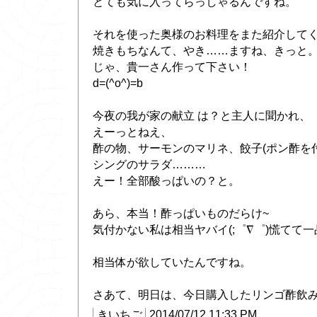
とても気に入ってらっしゃるんですね。
それを使った奥様のお料理をまた紹介して
焼きもちなんて、やき……ますね、きっと。(
じゃ、貴一さん作って下さい！
d=(^o^)=b
今夜の我が家の献立 は？と主人に聞かれ、
えーっとねえ、
酢の物、サーモンのマリネ、餃子(ポン酢を
シングのサラダ………
えー！全部酸っぱいの？と。
あら、本当！酢っぱいものだらけ~
気付かない私は相当ヤバイ(;゜∇゜)慌てて
相当体が欲していたんですね。
さあて、明日は、今日購入したリンゴ酢飲
きいちご
2014/07/12 11:33 PM