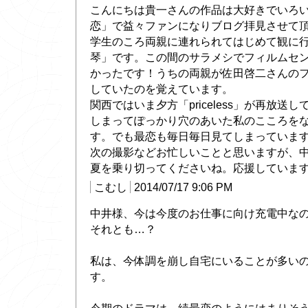
こんにちは貴一さんの作品は大好きでいろ
恋」で益々ファンになりブログ拝見させて
学生のころ両親に連れられてはじめて観に
琴」です。この間のサラメシでフィルムセ
かったです！うちの両親が佐田啓二さんの
していたのを覚えています。
関西ではいま夕方「priceless」が再放送
しまってぽっかり穴のあいた私のこころを
す。でも最恋も毎日毎日見てしまっていま
次の撮影などお忙しいことと思いますが、
夏を乗り切ってくださいね。応援していま
こむし
2014/07/17 9:06 PM
中井様、今は今度のお仕事に向け充電中な
それとも…？
私は、今体調を崩し自宅にいることが多い
す。