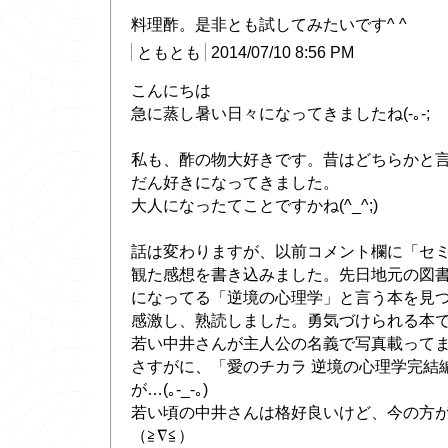
料理酢。是非とも試してみたいです^ ^
ともとも
2014/07/10 8:56 PM
こんにちは
急に蒸し暑い日々になってきましたね(-｡-;
私も、酢の物大好きです。昔はどちらかと
だん好きになってきました。
大人になったてことですかね(^_^;)
話は変わりますが、以前コメント欄に「セ
観た感想を書き込みました。先日地元の図
になってる「逆境の心理学」と言う本を見
感激し、熟読しました。勇気づけられる本
若い中井さんが主人公の名義で写真載ってま
さすがに、「愛のチカラ 逆境の心理学完結
が…(｡-_-｡)
若い頃の中井さんは格好良いけど、今の方
（≧∇≦）