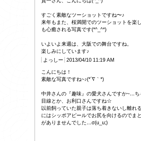
貴一さん、こんにちは(^_^)
すごく素敵なツーショットですね〜♪
来年もまた、桜満開でのツーショットを楽
も心癒される写真です(*^_^*)
いよいよ来週は、大阪での舞台ですね。
楽しみにしています♪
よっしー
2013/04/10 11:19 AM
こんにちは！
素敵な写真ですね~♪(*´∇｀*)
中井さんの『趣味』の愛犬さんですか~…ち
目線とか、お利口さんですね☆
以前飼っていた親子は落ち着きないし離れ
にはシッポアピールでお尻を向けるのでま
がありませんでした…σ(u_u;)