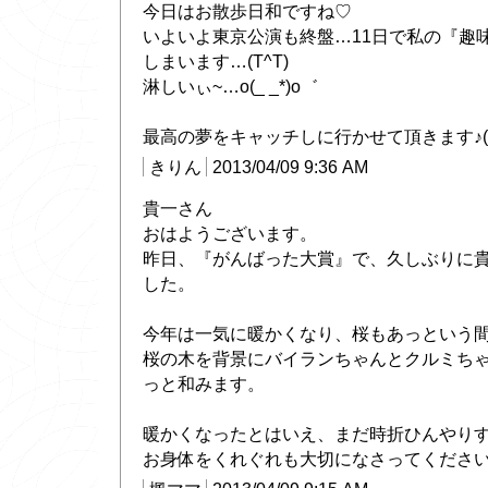
今日はお散歩日和ですね♡
いよいよ東京公演も終盤…11日で私の『趣
しまいます…(T^T)
淋しいぃ~…o(_ _*)o゛
最高の夢をキャッチしに行かせて頂きます♪(//∇
きりん
2013/04/09 9:36 AM
貴一さん
おはようございます。
昨日、『がんばった大賞』で、久しぶりに
した。
今年は一気に暖かくなり、桜もあっという
桜の木を背景にバイランちゃんとクルミちゃ
っと和みます。
暖かくなったとはいえ、まだ時折ひんやり
お身体をくれぐれも大切になさってくださ