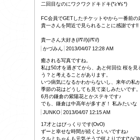
二回目なのにワクワクドキドキ(*≧∀≦*)
FC会員でGETしたチケットやから一番前の席~や
貴一さんを間近で見られることに感謝です!!
貴一さん大好き(//∇//)(//∇//)
かづみん
2013/04/07 12:28 AM
癒される写真ですね。
私は50才を過ぎてから、あと何回位 桜を
う？と考えることがあります。
いつ病気になるかわからないし、来年の私
季節の花はどうしても見て楽しみたいです
6月の鎌倉の紫陽花とかステキです♪
でも、鎌倉は中高年が多すぎ！ 私みたいな
JUNKO
2013/04/07 12:15 AM
17才とはびっくりです(OvO)
ずーと幸せな時間が続くといいですね♪
クルミちゃんも元気そうで何よりです(*ﾉv`)