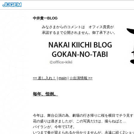
中井貴一BLOG
みなさまからのコメントは オフィス貴貴が
承認するまで公開されません。御了承下さい。
<< 差し入れ！
|
main
|
☆出演情報 >>
毎年、恒例。
今年は、舞台公演の為、劇場の行き帰りに桜を横目でチラ見す
花の盛りは過ぎましたが、この写真だけは、撮らねばと…
パイランが、今年で17才。
いつまで春が迎えられるか分かりませんが、永遠に続く2ショ