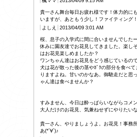
楓ママ
2013/04/09 9:15 AM
貴一さん舞台毎日お疲れ様です！体力的に
いますが、あともう少し！ファイティング
よしえ
2013/04/09 3:01 AM
桜、息子の入学式に間に合いませんでした
休みに園友達でお花見してきました。楽し
はお花見楽しめましたか？
ワンちゃん達はお花見をどう感じているので
犬は花が散った後の茎やｶﾞｸの部分を食べ
りますよね。甘いのかなあ。御馳走だと思
ゃん達は食べませんか？
すみません、今日は酔っぱらいながらコメ
大人だけのお花見、気兼ねせずにやりたいな
貴一さん、やりましょうよ。お花見！事務
あ(*´∀`)♪