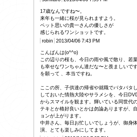
17歳なんですね〜。
来年も一緒に桜が見られますよう。
ペット思いの貴一さんの優しさが
感じられるワンショットです。
robin
2013/04/06 7:43 PM
こんばんは(o^^o)
この辺りの桜も、今日の雨や風で散り、若
も幸せなワンちゃん達だな〜と羨ましいで
を願って 、本当ですね。
ここの所、子供達の帰省や就職でバタバタ
しておいた情熱大陸やサラメシを、今日DV
からスマイルを観ます。輝いている同世代
テキとか格好良いとかは勿論ありますが、
ョンが上がります。
中井さん、毎日お忙しいでしょうが、御身
演、とても楽しみにしてます。