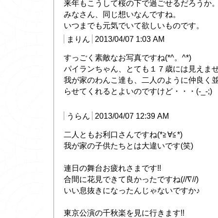
来年もこうして桜の下で過ごせるだろうか
みなさん、同じ想いなんですね。
いつまでも元気でいて欲しいものです。
まりん
2013/04/07 1:03 AM
すっごく素敵なお写真ですね(*^。^*)
パイランちゃん、とても１７歳には見えませ
我が家のわんこ達も、二人のように仲良く
らせてくれるとよいのですけど・・・(-_-;)
うらん
2013/04/07 12:39 AM
二人ともお利口さんですね(*≧∀≦*)
我が家の子供たちとは大違いです(笑)
連日の舞台お疲れさまです!!
合間に花見できて良かったですね(//∇//)
いい息抜きになったんじゃないですか♪
東京公演の千秋楽を見に行きます!!