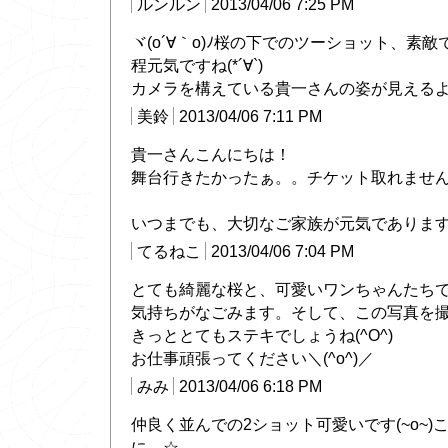
ルンルン
2013/04/06 7:25 PM
ヾ(o´∀｀o)ﾉ桜の下でのツーショット、素
程元気ですね(*´∀`)
カメラを構えている貴一さんの姿が見える
美鈴
2013/04/06 7:11 PM
貴一さんこんにちは！
舞台行きたかったぁ。。チケット取れませんで
いつまでも、大切なご家族が元気でありますよう
てるねこ
2013/04/06 7:04 PM
とても綺麗な桜と、可愛いワンちゃんたちです
気持ちがなごみます。そして、この写真を
きっととてもステキでしょうね(^O^)
お仕事頑張ってください＼(^o^)／
みみ
2013/04/06 6:18 PM
仲良く並んでの2ショット可愛いです(~o~
に…☆