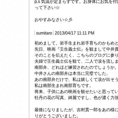
p.s 気温が定まらずです。お身体にお気を
って下さい☆
おやすみなさい☆彡
sumitaro
2013/04/17 11:11 PM
初めまして。岩手生まれ岩手育ちのかもめ
先日、映画『壬生義士伝』を観まして中井
そのことを伝えたく、こちらのブログに参
夫婦で壬生義士伝を観て、二人で涙を流し
南部弁、どれほど練習されたのでしょうか
中井さんの南部弁は本当に完璧でした。
あの南部弁だけで、私は嬉しくて涙が出そ
私は南部生まれ南部育ちです。
将来、子供にあの映画を観せたいと思って
牡丹の花の写真、綺麗ですし、色が濃く力
最後になりましたが、吉村貫一郎をあの様
りがとうございました。