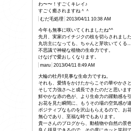
わ〜〜！すごくキレイ♪
すごく癒されますね＾＾
むだ毛処理
2013/04/11 10:38 AM
今年も無事に咲いてくれましたね^^
先月、実家のイチジクの枝を切らされまし
丸坊主になっても、ちゃんと芽吹いてくる
不思議で神秘な植物の生命力です。
けなげで愛おしくなります。
maru
2013/04/11 8:49 AM
大輪の牡丹!!見事な生命力ですね。
それも、愛情をかけたからこその華やかさ
そして力強さへと成長できたのだと思いま
鮮やかな赤の色が、より生命力の躍動感を
お花を見た瞬間に、もうその場の空気感が
ポジティブなものを沢山もらえるので、お
無心であり、至福な時でもあります。
貴一さんのブログから、動植物や自然の景
良く拝見できるので、その度にホッと笑顔