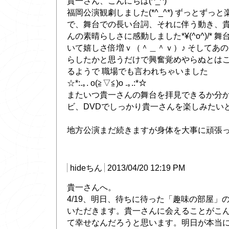
貴一さん、こんにちは(^_^)
福岡公演観劇しました(*^_^*) ずっとずっ
で、舞台での長い台詞、それに伴う動き、
んの素晴らしさに感動しました*¥(^o^)/*
いて嬉しさ倍増ｖ（＾＿＾ｖ）♪ そしてあ
らしたかと思うだけで興奮覚めやらぬとは
るようで 職場でも言われちゃいました
☆*:.｡. o(≧▽≦)o .｡.:*☆
またいつ貴一さんの舞台を拝見できるか分
ビ、DVDでしっかり貴一さんを楽しみたいと
地方公演まだ続きますが身体を大事に頑張ってく
hideちん
2013/04/20 12:19 PM
貴一さんへ。
4/19、明日、待ちに待った「趣味の部屋」
いただきます。貴一さんに会えることがこ
て幸せなんだろうと思います。明日が本当