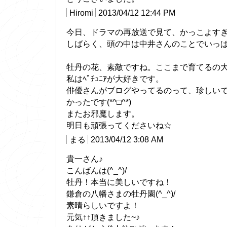
Hiromi
2013/04/12 12:44 PM
今日、ドラマの再放送で見て、かっこよす
しばらく、頭の中は中井さんのことでいっぱい
牡丹の花、素敵ですね。ここまで育てるの
私はﾍﾟﾁｭﾆｱが大好きです。
俳優さんがブログやってるのって、珍しい
かったです(*^□^*)
またお邪魔します。
明日も頑張ってくださいね☆
まる
2013/04/12 3:08 AM
貴一さん♪
こんばんは(^_^)/
牡丹！本当に美しいですね！
鎌倉の八幡さまの牡丹園(^_^)/
素晴らしいですよ！
元気↑↑頂きました~♪