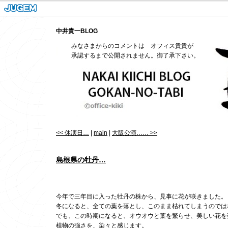
中井貴一BLOG
みなさまからのコメントは オフィス貴貴が
承認するまで公開されません。御了承下さい。
<< 休演日…
|
main
|
大阪公演…… >>
島根県の牡丹…
今年で三年目に入った牡丹の株から、見事に花が咲きました。
冬になると、全ての葉を落とし、このまま枯れてしまうのでは
でも、この時期になると、オウオウと葉を繁らせ、美しい花を
植物の強さを、染々と感じます。