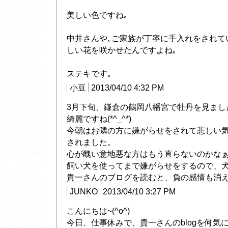
美しい色ですね｡
中井さんや､ご家族が丁寧に手入れをされて
しい花を咲かせたんですよね｡
ステキです｡
小豆
2013/04/10 4:32 PM
3月下旬、鎌倉の鶴岡八幡宮で牡丹を見まし
綺麗ですね(*^_^*)
今朝はお隣の方に嫌がらせをされて悲しい
されました。
心が醜い意地悪な方はもう直らないのかな
飼い犬を使ってまで嫌がらせをするので、
貴一さんのブログを読むと、負の感情も消
JUNKO
2013/04/10 3:27 PM
こんにちは~(^o^)
今日、仕事休みで、貴一さんのblogを何気