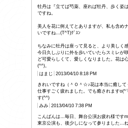
牡丹は『立てば芍薬、座れば牡丹、歩く姿
ですね。
美人を花に例えてとありますが、私も含め
いですね…(T^T)ｸﾞｽﾝ
ちなみに牡丹は座って見ると、より美しく感じ
今日久しぶりに外を歩いていたらスミレが
ど可愛らしくて、愛しくなりました。花は
(^^)。
はまじ
2013/04/10 8:18 PM
きれいですね（＾Ｏ＾☆♪花は本当に癒して
仕事すごく疲れました。でも癒されますo(^
す(^^)
みみ
2013/04/10 7:38 PM
こんばんは…毎日、舞台公演お疲れ様ですm(_
東京公演も、後少しになって参りました…