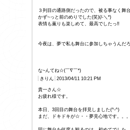
３列目の通路側だったので、被る事なく舞
かず~っと前のめりでした(笑)(/-＼*)
表情も薫りも楽しめて、最高でしたっ!!
今夜は、夢で私も舞台に参加しちゃうんだろ
な~んてね☆(￣∇￣*)ゞ
きりん
2013/04/11 10:21 PM
貴一さん☆
お疲れ様です。
本日、3回目の舞台を拝見しました(^-^)
まだ、ドキドキが☆・・夢見心地です。。
同じ舞台を何度も観るのは、初めてでした