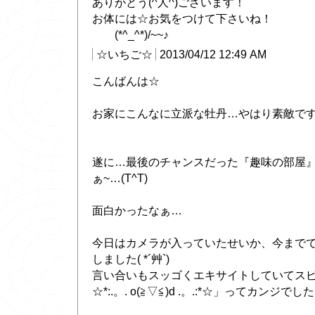
ありがとう(^人^)ございます！
お体には☆お気をつけて下さいね！
(*^_^*)/~~♪
☆いちご☆
2013/04/12 12:49 AM
こんばんは☆
お家にこんなに立派な牡丹…やはり素敵です…(/
遂に…最後のチャンスだった『趣味の部屋
ぁ~…(T^T)
面白かったなぁ…
今日はカメラが入っていたせいか、今まで
しました( *´艸`)
言い合いもスッゴくエキサイトしていてスピー
☆*:.。. o(≧▽≦)d .。.:*☆」ってカンジでし