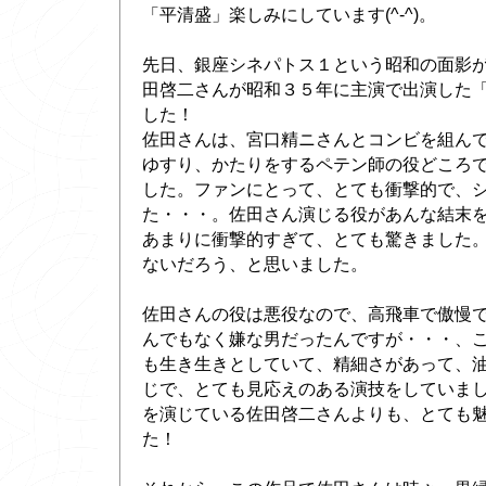
「平清盛」楽しみにしています(^-^)。
先日、銀座シネパトス１という昭和の面影
田啓二さんが昭和３５年に主演で出演した
した！
佐田さんは、宮口精ニさんとコンビを組ん
ゆすり、かたりをするペテン師の役どころで
した。ファンにとって、とても衝撃的で、
た・・・。佐田さん演じる役があんな結末を迎
あまりに衝撃的すぎて、とても驚きました
ないだろう、と思いました。
佐田さんの役は悪役なので、高飛車で傲慢
んでもなく嫌な男だったんですが・・・、
も生き生きとしていて、精細さがあって、
じで、とても見応えのある演技をしていま
を演じている佐田啓二さんよりも、とても
た！