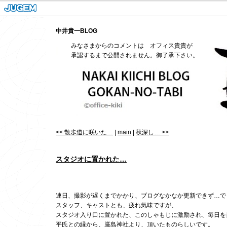
中井貴一BLOG
みなさまからのコメントは オフィス貴貴が
承認するまで公開されません。御了承下さい。
<< 散歩道に咲いた…
|
main
|
秋深し… >>
スタジオに置かれた…
連日、撮影が遅くまでかかり、ブログなかなか更新できず…で
スタッフ、キャストとも、疲れ気味ですが、
スタジオ入り口に置かれた、このしゃもじに激励され、毎日を
平氏との縁から、厳島神社より、頂いたものらしいです。