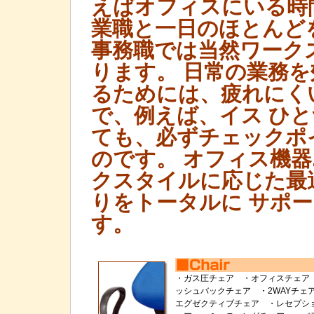
えばオフィスにいる時
業職と一日のほとんど
事務職では当然ワーク
ります。 日常の業務
るためには、疲れにく
で、例えば、イス ひ
ても、必ずチェックポ
のです。 オフィス機器
クスタイルに応じた最
りをトータルに サポ
す。
・ガス圧チェア ・オフィスチェア
ッシュバックチェア ・2WAYチェ
エグゼクティブチェア ・レセプシ