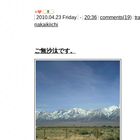
0
2010.04.23 Friday
-
20:36
comments(19)
tr
nakaikiichi
ご無沙汰です。