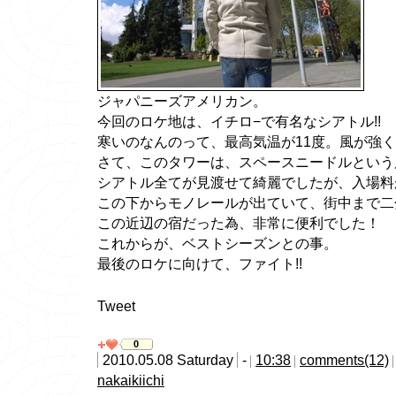
ジャパニーズアメリカン。
今回のロケ地は、イチロ−で有名なシアトル!!
寒いのなんのって、最高気温が11度。風が強
さて、このタワーは、スペースニードルという
シアトル全てが見渡せて綺麗でしたが、入場料
この下からモノレールが出ていて、街中まで二
この近辺の宿だった為、非常に便利でした！
これからが、ベストシーズンとの事。
最後のロケに向けて、ファイト!!
Tweet
0
2010.05.08 Saturday
-
10:38
comments(12)
nakaikiichi