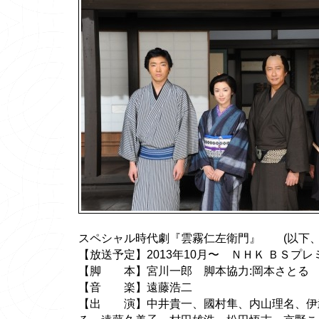
スペシャル時代劇『雲霧仁左衛門』 (以下、
【放送予定】2013年10月〜 ＮＨＫ ＢＳプレ
【脚 本】宮川一郎 脚本協力:岡本さとる
【音 楽】遠藤浩二
【出 演】中井貴一、國村隼、内山理名、伊