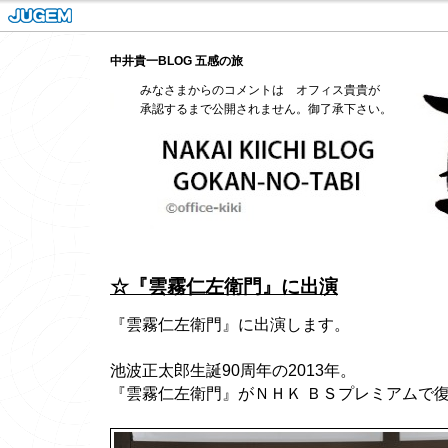
中井貴一BLOG 五感の旅
みなさまからのコメントは オフィス貴貴が
承認するまで公開されません。御了承下さい。
☆『雲霧仁左衛門』に出演
『雲霧仁左衛門』に出演します。
池波正太郎生誕90周年の2013年。
『雲霧仁左衛門』がＮＨＫ ＢＳプレミアムで