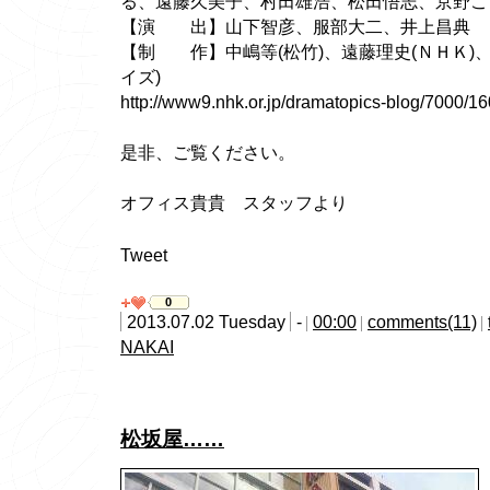
る、遠藤久美子、村田雄浩、松田悟志、京野こ
【演 出】山下智彦、服部大二、井上昌典
【制 作】中嶋等(松竹)、遠藤理史(ＮＨＫ)
イズ)
http://www9.nhk.or.jp/dramatopics-blog/7000/1
是非、ご覧ください。
オフィス貴貴 スタッフより
Tweet
0
2013.07.02 Tuesday
-
00:00
comments(11)
NAKAI
松坂屋……