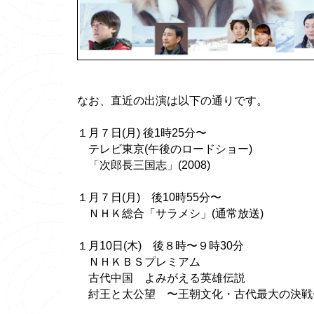
なお、直近の出演は以下の通りです。
１月７日(月) 後1時25分〜
テレビ東京(午後のロードショー)
「次郎長三国志」(2008)
１月７日(月) 後10時55分〜
ＮＨＫ総合「サラメシ」(通常放送)
１月10日(木) 後８時〜９時30分
ＮＨＫＢＳプレミアム
古代中国 よみがえる英雄伝説
紂王と太公望 〜王朝文化・古代最大の決戦