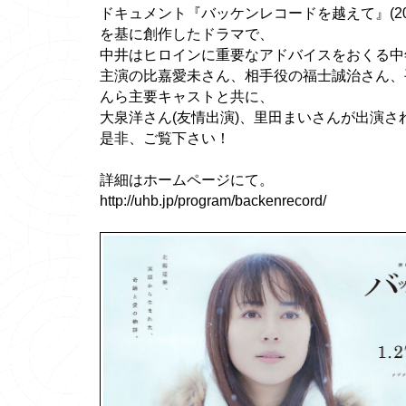
ドキュメント『バッケンレコードを越えて』(20
を基に創作したドラマで、
中井はヒロインに重要なアドバイスをおくる中
主演の比嘉愛未さん、相手役の福士誠治さん、
んら主要キャストと共に、
大泉洋さん(友情出演)、里田まいさんが出演さ
是非、ご覧下さい！
詳細はホームページにて。
http://uhb.jp/program/backenrecord/