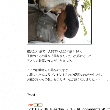
彼女は25歳で、人間でいえば80歳くらい。
子供のころの夢が「馬方さん」だった私にとって
アメリカ最高の友人ができました。
ここのお嬢さんの馬なのですが
お祖父ちゃんよりプレゼントされた愛馬なのだそうです。
お祖父ちゃんの想いも伝わり、心が熱くなりました・・・・。
Tweet
0
2010.07.06 Tuesday
-
15:39
comments(9)
t