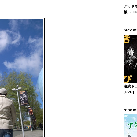
グッドモ
版
（JU
reco
連続ド
[DVD]
reco