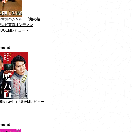
ラマスペシャル 「娘の結
テレビ東京オンデマン
JUGEMレビュー »）
mmend
lu-ray]
（JUGEMレビュー
mmend