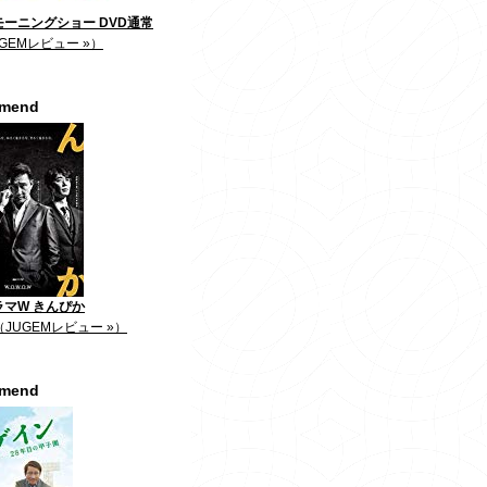
ーニングショー DVD通常
GEMレビュー »）
mmend
ラマW きんぴか
（JUGEMレビュー »）
mmend