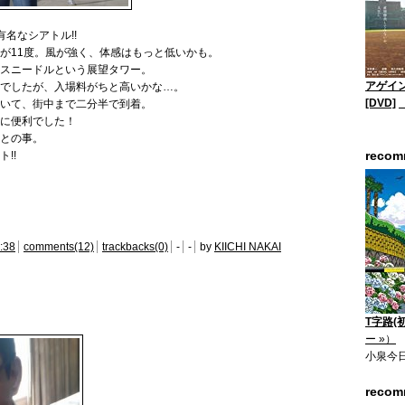
名なシアトル!!
が11度。風が強く、体感はもっと低いかも。
スニードルという展望タワー。
アゲイン
でしたが、入場料がちと高いかな…。
[DVD]
いて、街中まで二分半で到着。
に便利でした！
との事。
reco
!!
:38
comments(12)
trackbacks(0)
-
-
by
KIICHI NAKAI
T字路(
ー »）
小泉今
reco