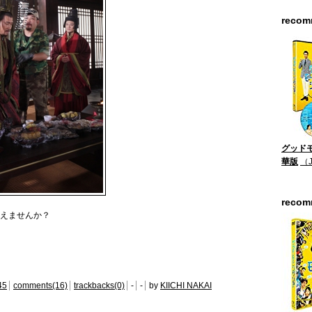
reco
グッドモ
華版
（
reco
えませんか？
45
comments(16)
trackbacks(0)
-
-
by
KIICHI NAKAI