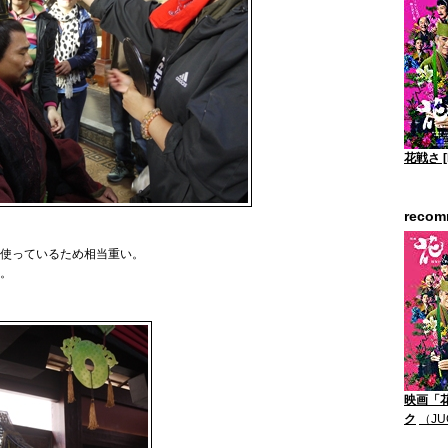
花戦さ [
reco
使っているため相当重い。
。
映画「
ク
（JU