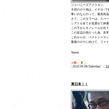
ジャパニーズアメリカン。
今回のロケ地は、イチロ−で有
寒いのなんのって、最高気温
さて、このタワーは、スペー
シアトル全てが見渡せて綺麗
この下からモノレールが出て
この近辺の宿だった為、非常
これからが、ベストシーズン
最後のロケに向けて、ファイト
Tweet
0
2010.05.08 Saturday
-
10
東日本！！