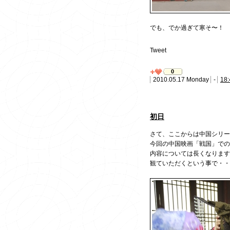
でも、でか過ぎて寒そ〜！
Tweet
0
2010.05.17 Monday
-
18:
初日
さて、ここからは中国シリー
今回の中国映画「戦国」で
内容については長くなります
観ていただくという事で・・