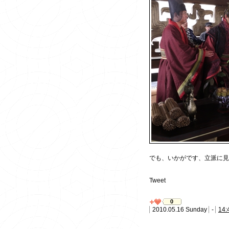
でも、いかがです、立派に見
Tweet
0
2010.05.16 Sunday
-
14: