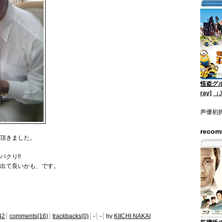
怪盗グル
ray]
（
声優初
reco
頂きました。
クり!!
気出て良いかも、です。
42
comments(16)
trackbacks(0)
-
-
by
KIICHI NAKAI