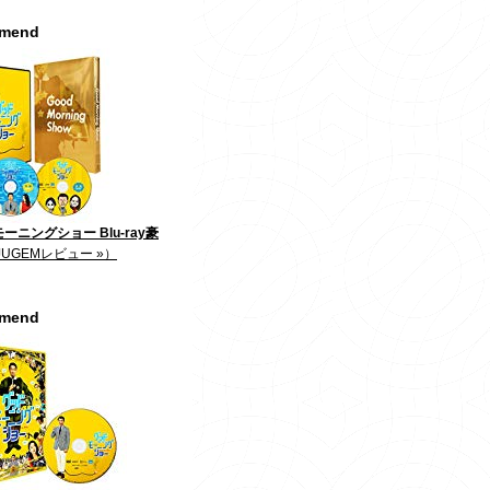
mmend
ーニングショー Blu-ray豪
JUGEMレビュー »）
mmend