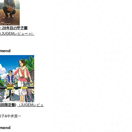
 28年目の甲子園
（JUGEMレビュー »）
mmend
初回限定盤)
（JUGEMレビュ
日子&中井貴一
mmend