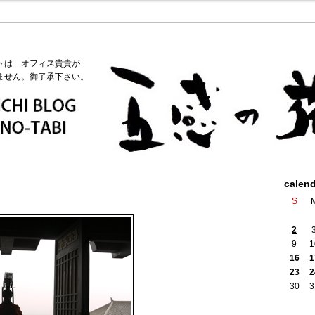
トは オフィス貴貴が
ません。御了承下さい。
calen
S
2
9
1
16
1
23
2
30
3