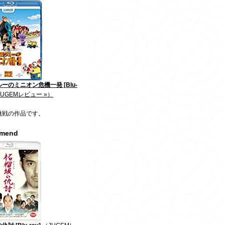
ーのミニオン危機一発 [Blu-
JUGEMレビュー »）
挑戦の作品です。
mmend