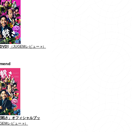
DVD]
（JUGEMレビュー »）
mmend
花戦さ」オフィシャルブッ
GEMレビュー »）