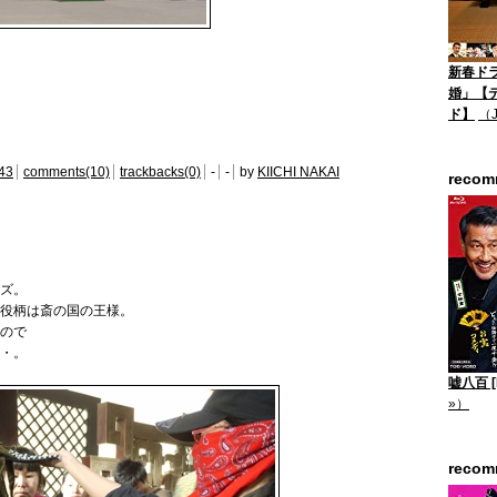
新春ド
婚」【
ド】
（
43
comments(10)
trackbacks(0)
-
-
by
KIICHI NAKAI
reco
ズ。
の役柄は斎の国の王様。
ので
・。
嘘八百 [B
»）
reco