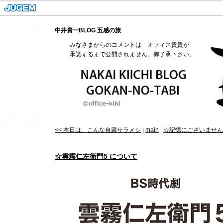
中井貴一BLOG 五感の旅
みなさまからのコメントは オフィス貴貴が
承認するまで公開されません。御了承下さい。
<< 本日は、こんな自粛サラメシ
|
main
|
☆記憶にございません！
☆雲霧仁左衛門5 について