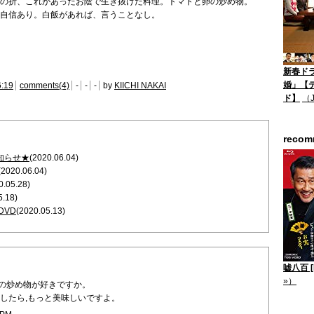
の折、これがあったお陰で生き抜けた料理。トマトと卵の炒め物。
自信あり。白飯があれば、言うことなし。
新春ド
婚」【
6:19
comments(4)
-
-
-
by
KIICHI NAKAI
ド】
（
reco
知らせ★
(2020.06.04)
(2020.06.04)
0.05.28)
5.18)
DVD
(2020.05.13)
嘘八百 [B
»）
の炒め物が好きですか。
くしたら,もっと美味しいですよ。