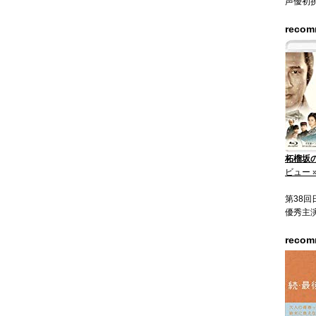
声優初
reco
柘榴坂の仇
ビュー 
第38
優秀主
reco