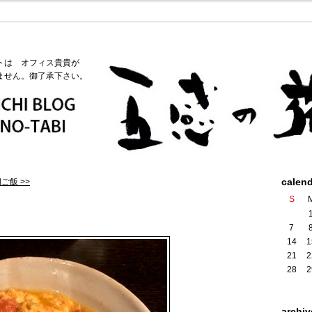
トは オフィス貴貴が
ません。御了承下さい。
calen
ご飯 >>
S
7
14
1
21
2
28
2
archiv