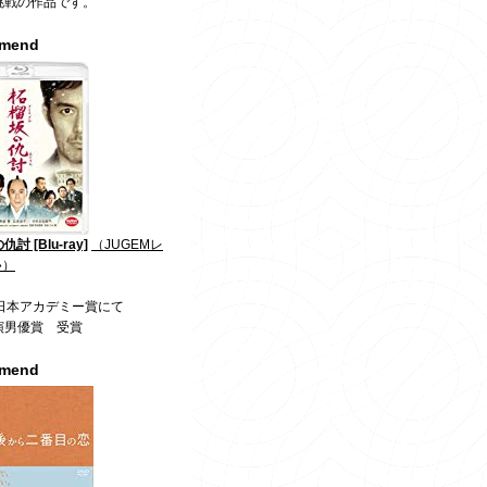
挑戦の作品です。
mmend
討 [Blu-ray]
（JUGEMレ
»）
回日本アカデミー賞にて
演男優賞 受賞
mmend