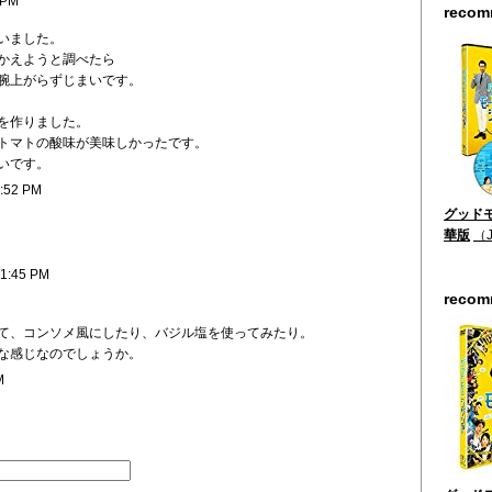
 PM
reco
いました。
かえようと調べたら
腕上がらずじまいです。
を作りました。
トマトの酸味が美味しかったです。
いです。
9:52 PM
グッドモ
華版
（
11:45 PM
reco
て、コンソメ風にしたり、バジル塩を使ってみたり。
な感じなのでしょうか。
M