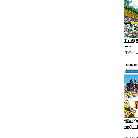
T字路(
ー »）
小泉今
reco
怪盗グル
ray]
（