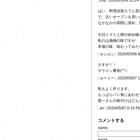
Effy
2020/05/09 10:24
はい、料理頑張ろうと思
で、古いオーブンを買い
なかなかの高額に諦め、
今日トマトと卵の炒め物
私のは偽物の味ですが、
本場の味、味わってみた
ルンルン
2020/05/08 
さすが！！
サラメシ番長(^^♪
ルーミー
2020/05/07 
私もよく作ります。
もっぱらパン食にあわせ
貴一さんの味付けはどん
an
2020/05/07 6:16 P
コメントする
name:
email: