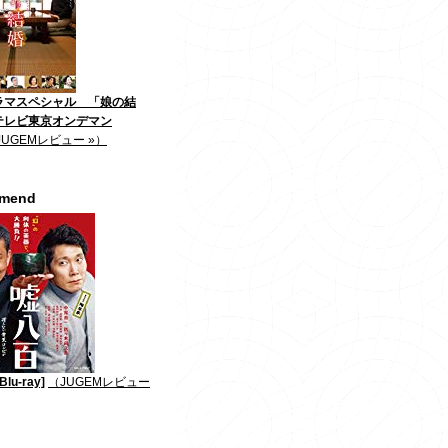
ラマスペシャル 「娘の結
テレビ東京オンデマン
JUGEMレビュー »）
mmend
lu-ray]
（JUGEMレビュー