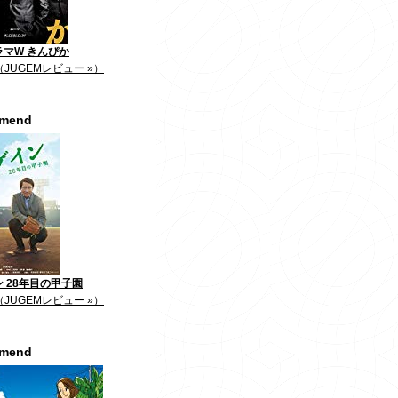
ラマW きんぴか
（JUGEMレビュー »）
mmend
 28年目の甲子園
（JUGEMレビュー »）
mmend