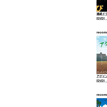
連続ド
[DVD]
reco
アゲイン
[DVD]
reco