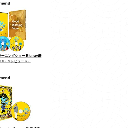
mmend
ーニングショー Blu-ray豪
JUGEMレビュー »）
mmend