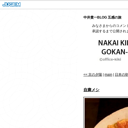
中井貴一BLOG 五感の旅
みなさまからのコメン
承認するまで公開され
<< 京の夕陽
|
main
|
日本の朝
自粛メシ