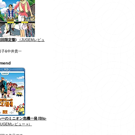
初回限定盤)
（JUGEMレビュ
日子&中井貴一
mmend
ーのミニオン危機一発 [Blu-
JUGEMレビュー »）