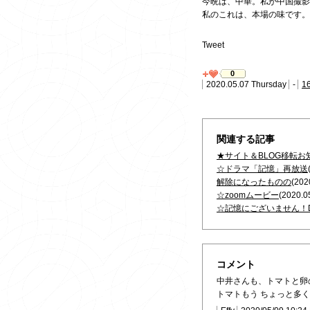
今晩は、中華。私が中国撮影
私のこれは、本場の味です。
Tweet
0
2020.05.07 Thursday
-
1
関連する記事
★サイト＆BLOG移転お
☆ドラマ「記憶」再放送
解除になったものの
(202
☆zoomムービー
(2020.0
☆記憶にございません！
コメント
中井さんも、トマトと卵
トマトもう ちょっと多