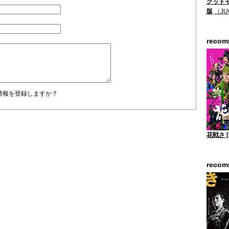
グッドモ
版
（JU
reco
情報を登録しますか？
花戦さ [
reco