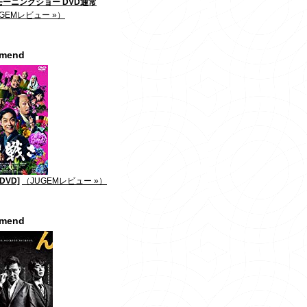
ーニングショー DVD通常
GEMレビュー »）
mmend
DVD]
（JUGEMレビュー »）
mmend