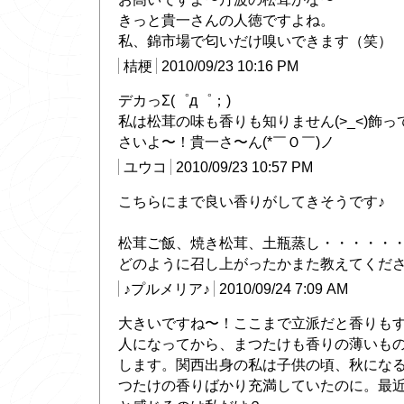
きっと貴一さんの人徳ですよね。
私、錦市場で匂いだけ嗅いできます（笑）
桔梗
2010/09/23 10:16 PM
デカっΣ(゜д゜；)
私は松茸の味も香りも知りません(>_<)飾
さいよ〜！貴一さ〜ん(*￣Ｏ￣)ノ
ユウコ
2010/09/23 10:57 PM
こちらにまで良い香りがしてきそうです♪
松茸ご飯、焼き松茸、土瓶蒸し・・・・・
どのように召し上がったかまた教えてくだ
♪プルメリア♪
2010/09/24 7:09 AM
大きいですね〜！ここまで立派だと香りも
人になってから、まつたけも香りの薄いも
します。関西出身の私は子供の頃、秋にな
つたけの香りばかり充満していたのに。最