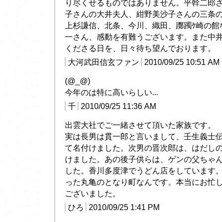
り尽くせるものではありません。平幹二郎
子さんの大井夫人、紺野美沙子さんの三条
上杉謙信、北条、今川、織田、躑躅ｹ崎の館
一さん、感動を有難うございます。また中
くださる日を、日々待ち望んでおります。
大河武田信玄ファン
2010/09/25 10:51 AM
(@_@)
今年のは特に高いらしい...
千
2010/09/25 11:36 AM
出雲大社でご一緒させて頂いた家族です。
実は長男は貫一郎と言いまして、壬生義士
て名付けました。次男の晋次郎は、はだし
けました。あの後子供らは、ゲンの父ちゃ
した。香川多度津でうどん店をしています
った丸亀のとなり町なんです。本当にお忙
ございました。
ひろ
2010/09/25 1:41 PM