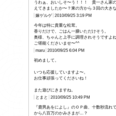
うわぁ、おいしそ〜う！！！ 貴一さん家
えてきましたか〜？東の方から３回の大きな
嫁ゲルゲ
2010/09/25 3:19 PM
今年は特に貴重な松茸。
香りだけで、ごはん一膳いただけそう。
奥様、ちゃんと上手に調理されそうですよ
ご堪能くださいませ〜^^
maru
2010/09/25 6:04 PM
初めまして。
いつも応援していますよ〜。
お仕事頑張ってくださいね！
また遊びにきますね。
とまと
2010/09/25 10:49 PM
『鹿男あをによし』のＯＰ曲、十数秒流れてま
から八百万のかみさまが…？