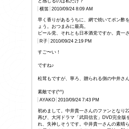
と感じるのは私だけ？
横笛
2010/09/24 8:09 AM
早く香りがあるうちに、網で焼いてポン酢
ょう。おつまみに最高。
ビール党、それとも日本酒党ですか。貴一
R子
2010/09/24 2:19 PM
すご〜い！
ですね♪
松茸もですが、寧ろ、贈られる側の中井さ
素敵です(^^)
AYAKO
2010/09/24 7:43 PM
初めまして。中井貴一さんのファンとなり2
再び、大河ドラマ「武田信玄」DVD完全版
れ、失神しそうです。中井貴一さんの素晴