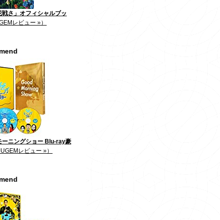
花戦さ」オフィシャルブッ
GEMレビュー »）
mmend
ーニングショー Blu-ray豪
JUGEMレビュー »）
mmend