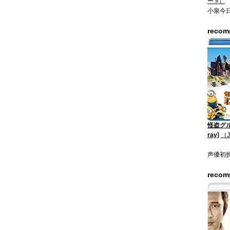
ー »）
小泉今
reco
怪盗グル
ray]
（
声優初
reco