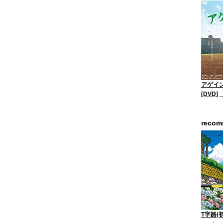
アゲイン
[DVD]
reco
T字路(