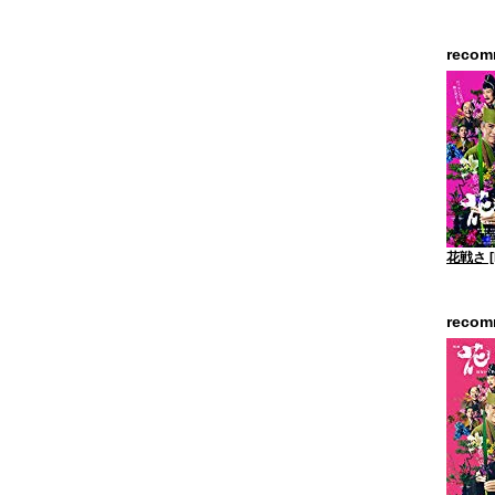
reco
花戦さ [
reco