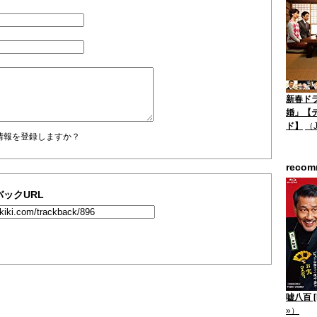
新春ド
婚」【
ド】
（
情報を登録しますか？
reco
ックURL
嘘八百 [B
»）