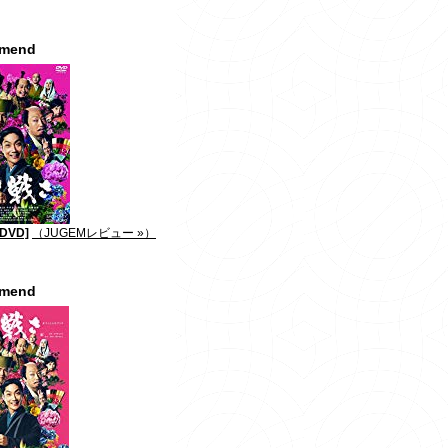
mmend
DVD]
（JUGEMレビュー »）
mmend