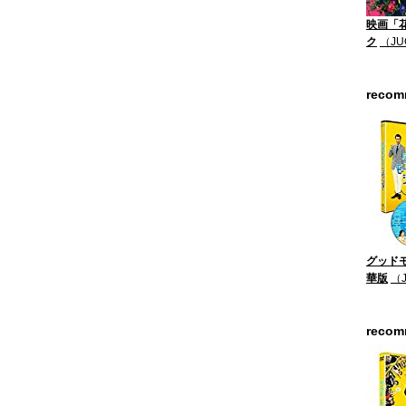
映画「
ク
（JU
reco
グッドモ
華版
（
reco