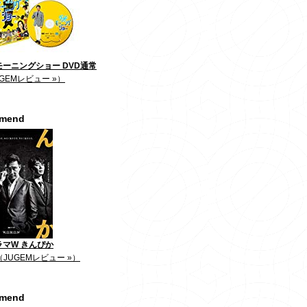
ーニングショー DVD通常
GEMレビュー »）
mmend
ラマW きんぴか
（JUGEMレビュー »）
mmend