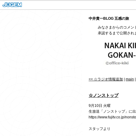
中井貴一BLOG 五感の旅
みなさまからのコメン
承認するまで公開され
<< ☆ラジオ情報追加
|
main
☆ノンストップ
9月10日 火曜
生放送「ノンストップ」に出
https://www.fujitv.co.jp/nonst
スタッフより