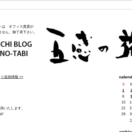
トは オフィス貴貴が
ません。御了承下さい。
calen
|
☆追加情報 >>
S
1
8
15
1
演いたします。
22
2
op/
29
3
<
archiv