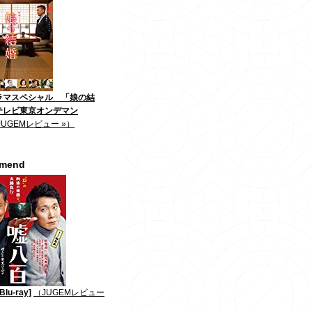
ラマスペシャル 「娘の結
テレビ東京オンデマン
JUGEMレビュー »）
mmend
lu-ray]
（JUGEMレビュー