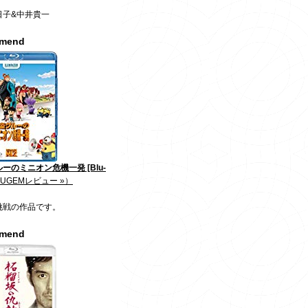
日子&中井貴一
mmend
ーのミニオン危機一発 [Blu-
JUGEMレビュー »）
挑戦の作品です。
mmend