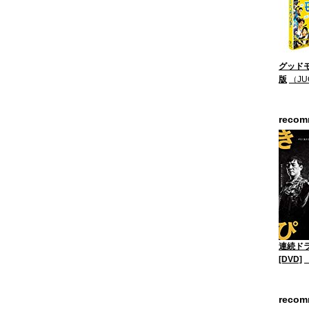
グッドモ
版
（JU
reco
連続ド
[DVD]
reco