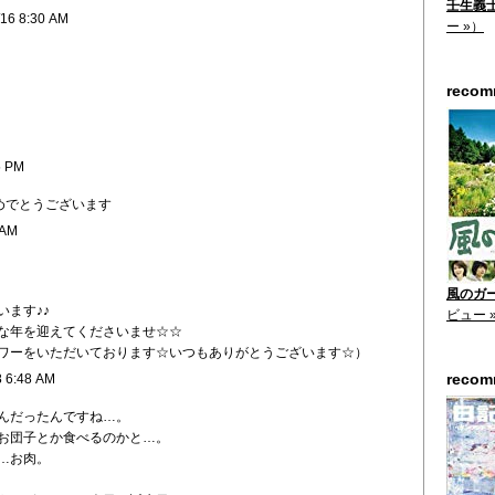
壬生義士
/16 8:30 AM
ー »）
reco
5 PM
めでとうございます
 AM
風のガー
ます♪♪
ビュー 
な年を迎えてくださいませ☆☆
ワーをいただいております☆いつもありがとうございます☆）
reco
8 6:48 AM
んだったんですね…。
たお団子とか食べるのかと…。
ｾ…お肉。