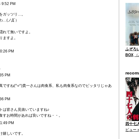
4 9:52 PM
をガッツリ…。
…(ノД`）
隠れて無いですよ。
りますよ。
ふぞろい
10:26 PM
BOX
（
。
reco
:35 PM
ですね(^○^)貴一さんは肉食系、私も肉食系なのでピッタリじゃあ
:36 PM
トは皆さん見抜いていますね♪
食すお時間があれば良いですね・・。
11:49 PM
四十七人
ビュー 
け嬉しいです。