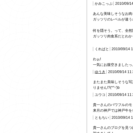
かみこっぷ
2010/09/1
あんな美味しそうなお肉
ガッツリのレベルが違うわ
何を隠そう。って、全然
ガッツリ肉食系だとわか
くれぱと
2010/09/14 
わぉ!
一気にお腹空きましたっ
ゆうき
2010/09/14 11
またまた美味しそうな写真
りません!?(*^-')b
ユウコ
2010/09/14 11
貴一さんのパワフルのモ
来月の神戸では神戸牛を
ともちい
2010/09/14 
貴一さんのブログを見つ