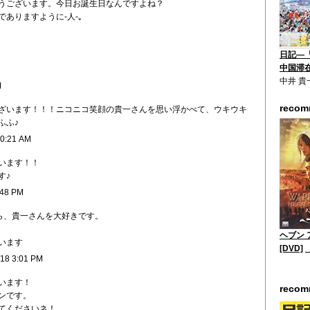
うございます。今日お誕生日なんですよね？
ありますように-人-｡
日記―
中国滞
中井 貴
M
reco
ざいます！！！ニコニコ笑顔の貴一さんを思い浮かべて、ウキウキ
ふふ♪
10:21 AM
います！！
す♪
:48 PM
から、貴一さんを大好きです。
ヘブン 
います
[DVD]
/18 3:01 PM
います！
reco
ンです。
てくださいネ！