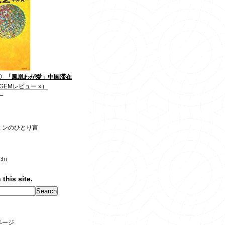
2〉「鳳凰わが愛」中国滞在
GEMレビュー »）
一
ミンのひとり言
chi
 this site.
ページ