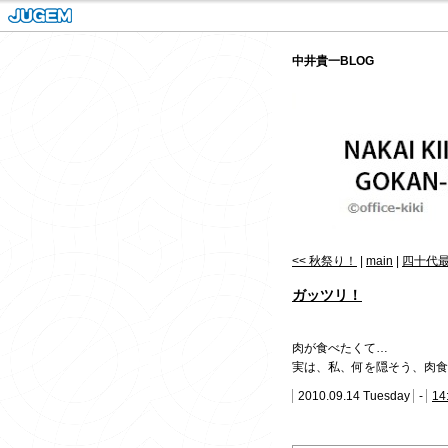
中井貴一BLOG
<< 秋祭り！
|
main
|
四十代最
ガッツリ！
肉が食べたくて…
実は、私、何を隠そう、肉食
2010.09.14 Tuesday
-
14