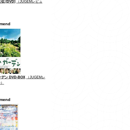
伝 [DVD]
（JUGEMレビュ
mmend
デン DVD-BOX
（JUGEMレ
»）
mmend