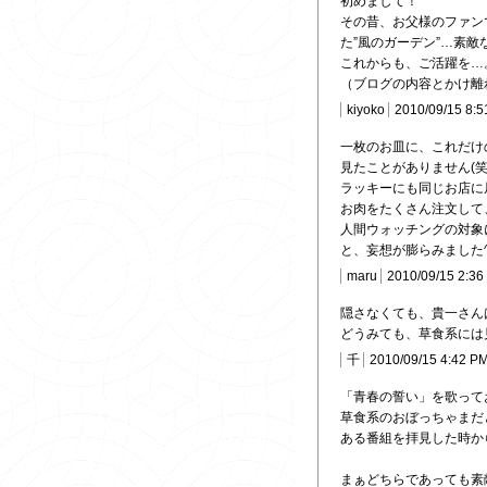
初めまして！
その昔、お父様のファン
た”風のガーデン”…素敵
これからも、ご活躍を…
（ブログの内容とかけ離
kiyoko
2010/09/15 8:5
一枚のお皿に、これだけ
見たことがありません(笑
ラッキーにも同じお店に
お肉をたくさん注文して
人間ウォッチングの対象に
と、妄想が膨らみました^
maru
2010/09/15 2:36
隠さなくても、貴一さん
どうみても、草食系には
千
2010/09/15 4:42 P
「青春の誓い」を歌って
草食系のおぼっちゃまだ
ある番組を拝見した時から
まぁどちらであっても素