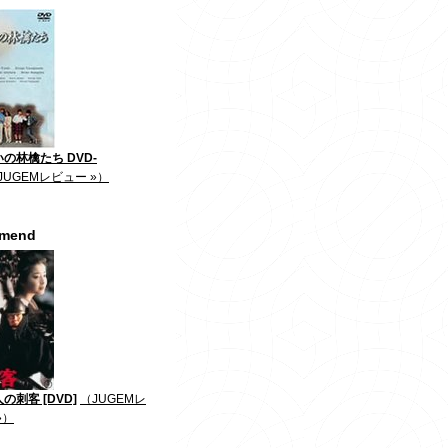
の林檎たち DVD-
JUGEMレビュー »）
mmend
の刺客 [DVD]
（JUGEMレ
»）