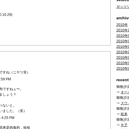
ガッツ
0.10.29)
archiv
2010年
2010年
2010年
2010年
2010年
2010年
2010年
2010年
2010年
ですね（ニヤリ笑）
3:59 PM
recen
御無沙
肉ですねぇ〜。
⇒
オー
ましょう？
御無沙
⇒
スウ
べないと。
御無沙
いました。（笑）
⇒
松本
4 4:25 PM
御無沙
⇒
Ｒ子
原来是肉食的，哈哈