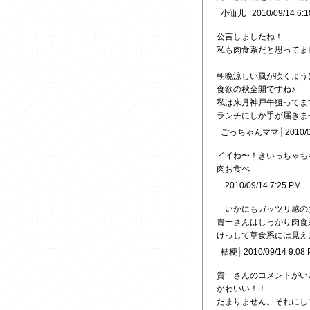
小仙儿
2010/09/14 6:
公言しましたね！
私も肉食系だと思ってま
朝晩涼しい風が吹くよう
食欲の秋全開ですね♪
私は来月神戸牛狙ってま
ランチにしか手が届きま
ごっちゃんママ
2010/
イイね〜！きいっちゃち
肉お食べ
2010/09/14 7:25 PM
いかにもガッツリ感の
貴一さんはしっかり肉食
けっして草食系には見え
桔梗
2010/09/14 9:08
貴一さんのコメントが
かわいい！！
たまりません。それにし