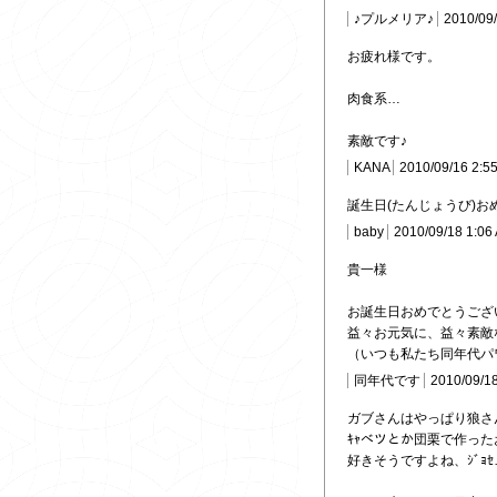
♪プルメリア♪
2010/09
お疲れ様です。
肉食系…
素敵です♪
KANA
2010/09/16 2:5
誕生日(たんじょうび)お
baby
2010/09/18 1:06
貴一様
お誕生日おめでとうござい
益々お元気に、益々素敵
（いつも私たち同年代パ
同年代です
2010/09/1
ガブさんはやっぱり狼さ
ｷｬベツとか団栗で作っ
好きそうですよね、ｼﾞｮ