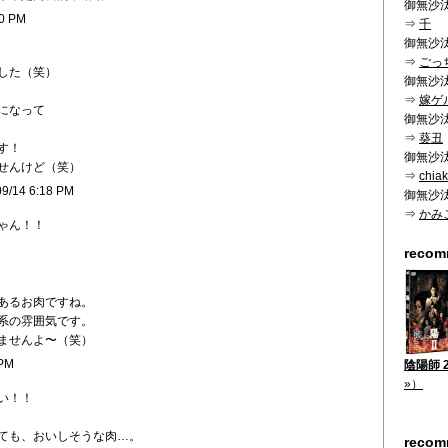
御無沙
10 PM
⇒
千
御無沙
⇒
ごっ
した（笑）
御無沙
⇒
嫁ゲ
になって
御無沙
⇒
葵丑
す！
御無沙
せんけど（笑）
⇒
chiak
09/14 6:18 PM
御無沙
⇒
かみ
ゃん！！
reco
あるお肉ですね。
系の雰囲気です。
ませんよ〜（笑）
 PM
陰陽師 2
»）
いい！！
ても、おいしそうな肉…。
reco