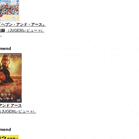
「ヘブン・アンド・アース」
在録
（JUGEMレビュー »）
一
mmend
アンド アース
（JUGEMレビュー »）
mmend