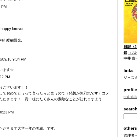
0 PM
 happy forever.
中的 醍醐景光,
日記〈
録
（JU
中井 貴
0/09/18 9:34 PM
います☆
links
:22 PM
ジャス
うございます！！
profile
しておめでとうって言ったらと言うので（発想が無邪気です）コメ
nakaikii
ただきます！ 貴一様にたくさんの素敵なことが訪れますよう
search
10:23 PM
。
others
ただきます大学一年の美緒。です。
管理者