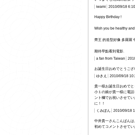
iwami
2010/09/18 6:1
Happy Birthday !
Wish you be healthy and
齊王 的造型好像 多羅羅 
期待早點看到電影.
a fan from Taiwan
201
お誕生日おめでとうござ
ゆきえ
2010/09/18 10
貴一様お誕生日おめでと
小１の娘が貴一様に電話
ント欄でお祝いさせてい
に！！
くみぽん
2010/09/18 
中井貴一さんこんばんは
初めてコメントさせてい