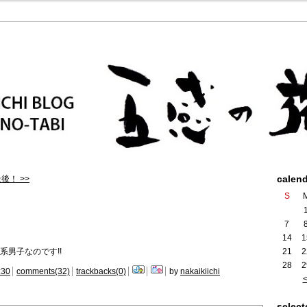
calen
後！ >>
S
7
14
1
系男子なのです!!
21
2
28
2
:30
comments(32)
trackbacks(0)
by
nakaikiichi
select