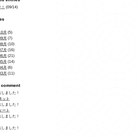
リ！
(09/14)
es
10月
(5)
09月
(7)
08月
(10)
07月
(16)
06月
(21)
05月
(14)
04月
(6)
03月
(11)
t comment
汰しました！
ネット
汰しました！
ィート
汰しました！
汰しました！