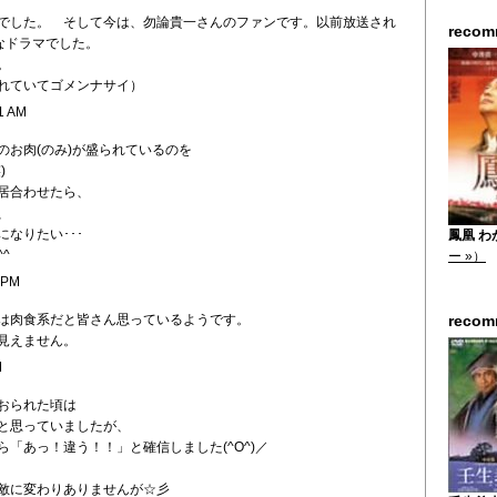
でした。 そして今は、勿論貴一さんのファンです。以前放送され
reco
なドラマでした。
。
れていてゴメンナサイ）
1 AM
のお肉(のみ)が盛られているのを
)
居合わせたら、
、
なりたい･･･
鳳凰 わが
^
ー »）
 PM
は肉食系だと皆さん思っているようです。
reco
見えません。
M
おられた頃は
と思っていましたが、
「あっ！違う！！」と確信しました(^O^)／
敵に変わりありませんが☆彡