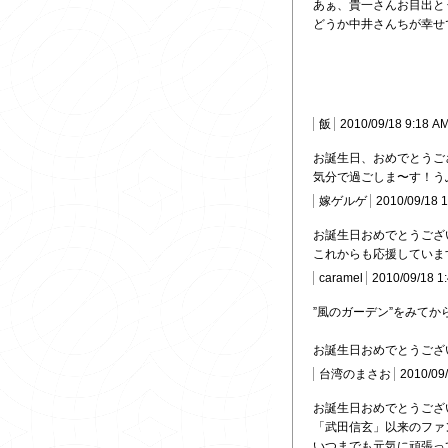
あぁ、貴一さんお目出と
どうか中井さんちが幸せで
飯
2010/09/18 9:18 A
お誕生日、おめでとうご
気分で過ごしま〜す！う
嫁ゲルゲ
2010/09/18 
お誕生日おめでとうござ
これからも応援していま
caramel
2010/09/18 1
”風のガーデン”をみて
お誕生日おめでとうござ
台湾のまさお
2010/09
お誕生日おめでとうござ
「武田信玄」以来のファ
いつまでも元気に頑張っ