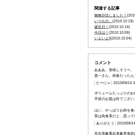
関連する記事
御無沙汰しました！
(201
いつもの…
(2010.10.19)
誕生日！
(2010.10.14)
今日は！
(2010.10.09)
いよいよ!!
(2010.10.04)
コメント
あああ、美味しそう〜。
貴一さん、肉食だったん
たーにゃ
2010/09/14 
ボリュームたっぷりのお
手前のお皿は何でござい
はい、やっぱりお肉を食
実は肉食系だと…思って
ありがとう
2010/09/1
先生形象看起来象草食的