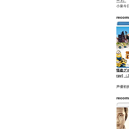
ー »）
小泉今
reco
怪盗グル
ray]
（
声優初
reco