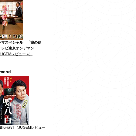
ラマスペシャル 「娘の結
テレビ東京オンデマン
JUGEMレビュー »）
mmend
lu-ray]
（JUGEMレビュー