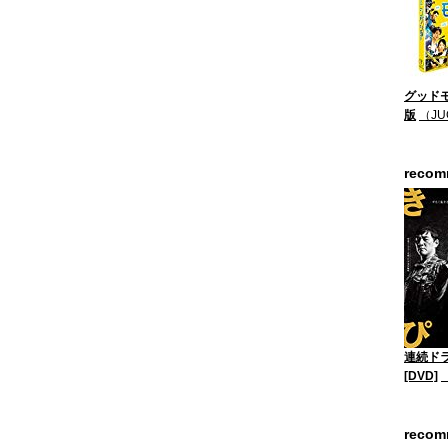
グッドモ
版
（JU
reco
連続ド
[DVD]
reco