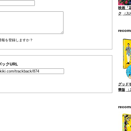
映画「
ク
（JU
reco
情報を登録しますか？
ックURL
グッドモ
華版
（
reco