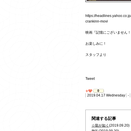
https://headlines.yahoo.co
crankinn-movi
映画『記憶にございません！
お楽しみに！
スタッフより
Tweet
0
2019.04.17 Wednesday
-
関連する記事
☆龍が如く
(2019.09.20)