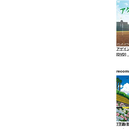
アゲイン
[DVD]
reco
T字路(