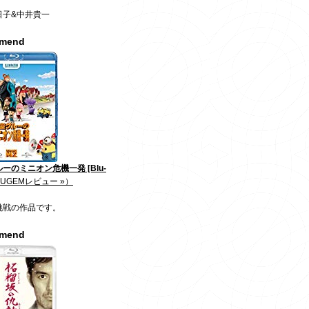
日子&中井貴一
mmend
ーのミニオン危機一発 [Blu-
JUGEMレビュー »）
挑戦の作品です。
mmend