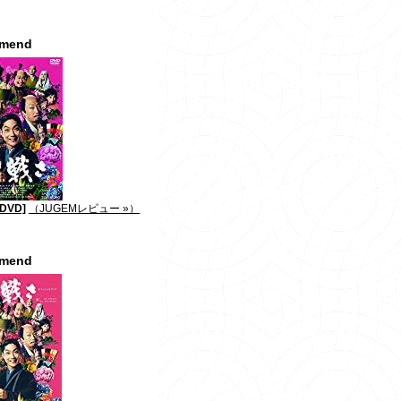
mmend
DVD]
（JUGEMレビュー »）
mmend