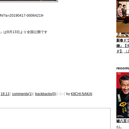
.jp/hl?a=20190417-00064219-
』は9月13日より全国公開です
新春ド
婚」【
ド】
（
reco
18:13
comments(1)
trackbacks(0)
-
-
by
KIICHI NAKAI
嘘八百 [B
»）