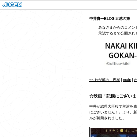
中井貴一BLOG 五感の旅
みなさまからのコメン
承認するまで公開され
<< わが町の、夜桜
|
main
|
わ
☆映画「記憶にございま
中井が総理大臣役で主演を務
にございません！』より、新
ルが解禁されました。