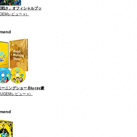
花戦さ」オフィシャルブッ
GEMレビュー »）
mmend
ーニングショー Blu-ray豪
JUGEMレビュー »）
mmend