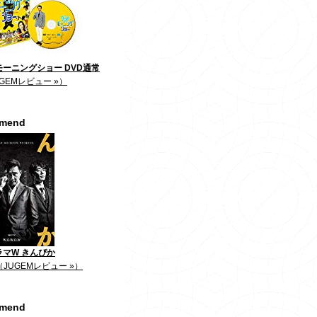
ーニングショー DVD通常
GEMレビュー »）
mmend
ラマW きんぴか
（JUGEMレビュー »）
mmend