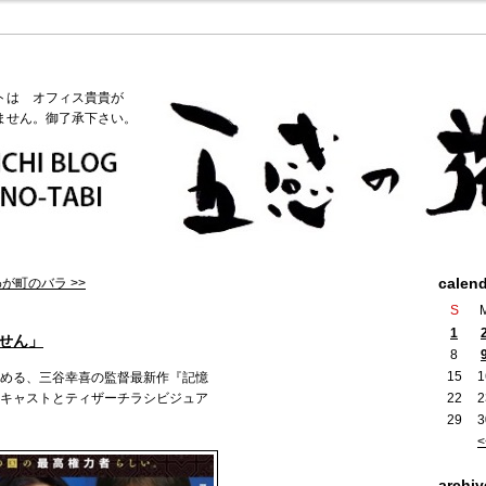
トは オフィス貴貴が
ません。御了承下さい。
calen
が町のバラ >>
S
1
せん」
8
15
1
める、三谷幸喜の監督最新作『記憶
キャストとティザーチラシビジュア
22
2
29
3
<
archiv