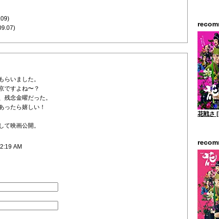
.09)
reco
09.07)
もらいました。
京ですよね〜？
、残念金曜だった。
あったら嬉しい！
花戦さ [
して映画公開。
reco
12:19 AM