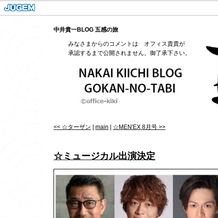
中井貴一BLOG 五感の旅
みなさまからのコメントは オフィス貴貴が
承認するまで公開されません。御了承下さい。
<< ☆ターザン
|
main
|
☆MEN'EX 8月号 >>
☆ミュージカル出演決定