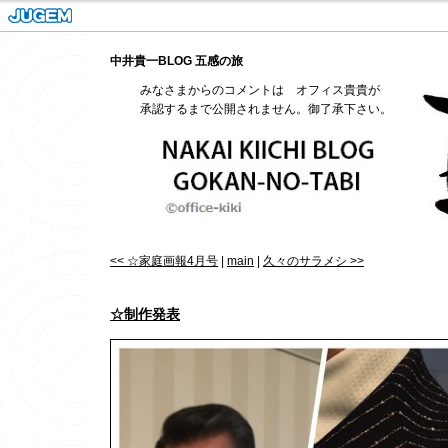
中井貴一BLOG 五感の旅
みなさまからのコメントは オフィス貴貴が
承認するまで公開されません。御了承下さい。
<< ☆家庭画報4月号
|
main
|
久々のサラメシ >>
☆制作発表