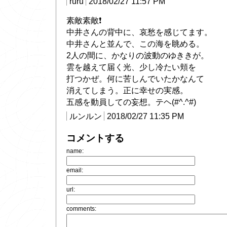
ruru
2018/02/27 11:57 PM
素敵素敵❗
中井さんの背中に、哀愁を感じてます。
中井さんと並んで、この海を眺める。
2人の間に、かなりの波動のゆききが。
雲を越えて届く光、少し冷たい頬を
打つかぜ。何に苦しんでいたかなんて
消えてしまう。正に幸せの実感。
五感を動員しての妄想。テヘ(#^.^#)
ルンルン
2018/02/27 11:35 PM
コメントする
name:
email:
url:
comments: