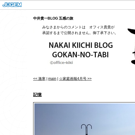
中井貴一BLOG 五感の旅
みなさまからのコメントは オフィス貴貴が
承認するまで公開されません。御了承下さい。
<< 激寒
|
main
|
☆家庭画報4月号 >>
記憶