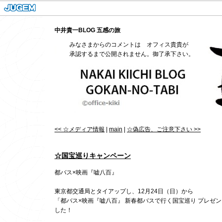
中井貴一BLOG 五感の旅
みなさまからのコメントは オフィス貴貴が
承認するまで公開されません。御了承下さい。
<< ☆メディア情報
|
main
|
☆偽広告、ご注意下さい >>
☆国宝巡りキャンペーン
都バス×映画『嘘八百』
東京都交通局とタイアップし、12月24日（日）から
「都バス×映画『嘘八百』 新春都バスで行く国宝巡り プレゼ
した！