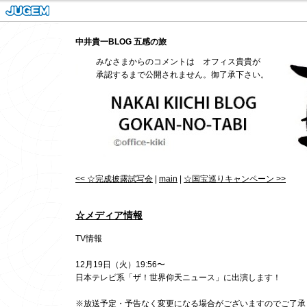
中井貴一BLOG 五感の旅
みなさまからのコメントは オフィス貴貴が
承認するまで公開されません。御了承下さい。
<< ☆完成披露試写会
|
main
|
☆国宝巡りキャンペーン >>
☆メディア情報
TV情報
12月19日（火）19:56〜
日本テレビ系「ザ！世界仰天ニュース」に出演します！
※放送予定・予告なく変更になる場合がございますのでご了承