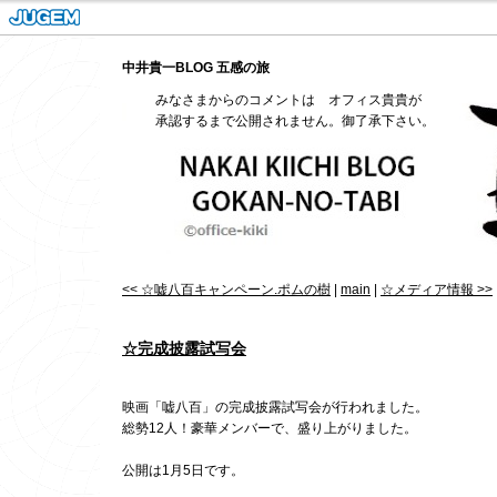
中井貴一BLOG 五感の旅
みなさまからのコメントは オフィス貴貴が
承認するまで公開されません。御了承下さい。
<< ☆嘘八百キャンペーン.ポムの樹
|
main
|
☆メディア情報 >>
☆完成披露試写会
映画「嘘八百」の完成披露試写会が行われました。
総勢12人！豪華メンバーで、盛り上がりました。
公開は1月5日です。